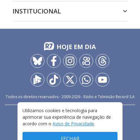
INSTITUCIONAL
HOJE EM DIA
Todos os direitos reservados - 2009-
2026
- Rádio e Televisão Record S.A
Utilizamos cookies e tecnologia para
CARREIRA
FALE CONOSCO
PRIVACIDADE
aprimorar sua experiência de navegação de
TERMOS E CONDIÇÕES DE USO
acordo com o
Aviso de Privacidade
.
FECHAR