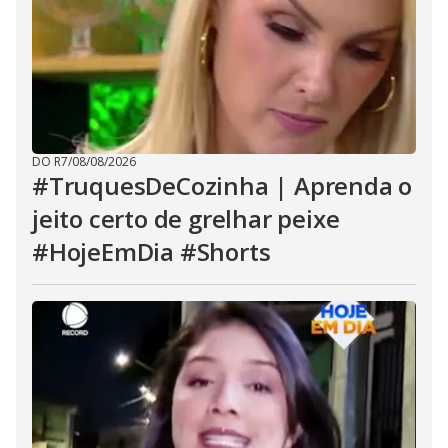
i
d
e
o
DO R7
/
08/08/2026
#TruquesDeCozinha | Aprenda o
jeito certo de grelhar peixe
#HojeEmDia #Shorts