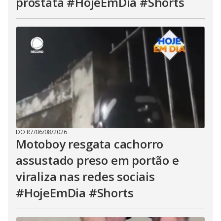
próstata #HojeEmDia #Shorts
DO R7
/
06/08/2026
Motoboy resgata cachorro
assustado preso em portão e
viraliza nas redes sociais
#HojeEmDia #Shorts