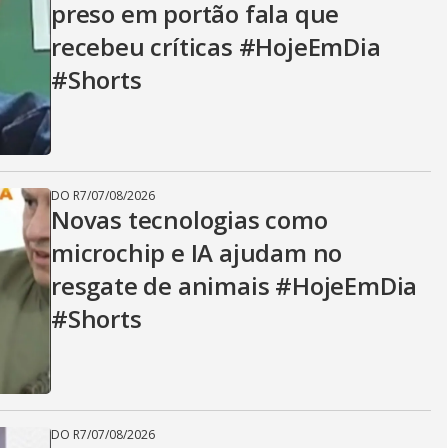
preso em portão fala que
recebeu críticas #HojeEmDia
#Shorts
DO R7
/
07/08/2026
Novas tecnologias como
microchip e IA ajudam no
resgate de animais #HojeEmDia
#Shorts
DO R7
/
07/08/2026