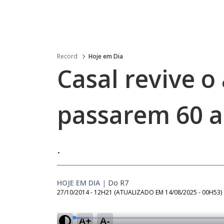
Record
Hoje em Dia
Casal revive o
passarem 60 a
.
HOJE EM DIA
|
Do R7
27/10/2014 - 12H21
(ATUALIZADO EM
14/08/2025 - 00H53
)
A+
A-
L