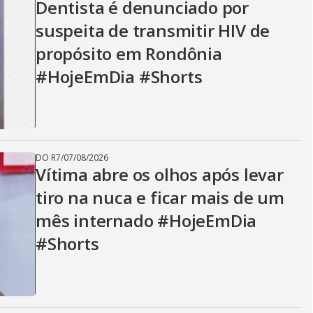
Dentista é denunciado por
suspeita de transmitir HIV de
propósito em Rondônia
#HojeEmDia #Shorts
DO R7
/
07/08/2026
Vítima abre os olhos após levar
tiro na nuca e ficar mais de um
mês internado #HojeEmDia
#Shorts