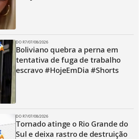
i
d
DO R7
/
07/08/2026
e
Boliviano quebra a perna em
tentativa de fuga de trabalho
escravo #HojeEmDia #Shorts
o
DO R7
/
07/08/2026
Tornado atinge o Rio Grande do
Sul e deixa rastro de destruição