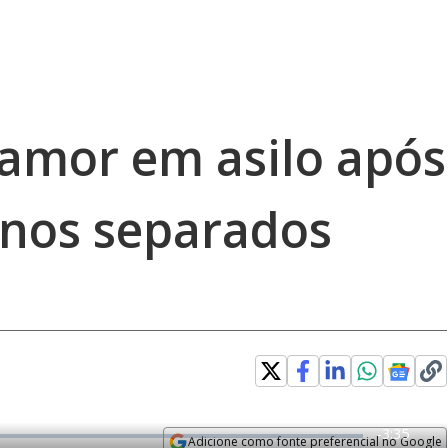
 amor em asilo após
nos separados
R
-
3:35
Adicione como fonte preferencial no Google