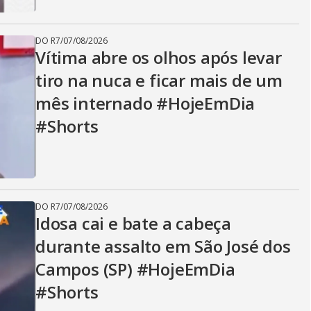
DO R7
/
07/08/2026
Vítima abre os olhos após levar
tiro na nuca e ficar mais de um
mês internado #HojeEmDia
#Shorts
DO R7
/
07/08/2026
Idosa cai e bate a cabeça
durante assalto em São José dos
Campos (SP) #HojeEmDia
#Shorts