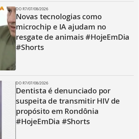
DO R7
/
07/08/2026
Novas tecnologias como
microchip e IA ajudam no
resgate de animais #HojeEmDia
#Shorts
DO R7
/
07/08/2026
Dentista é denunciado por
suspeita de transmitir HIV de
propósito em Rondônia
#HojeEmDia #Shorts