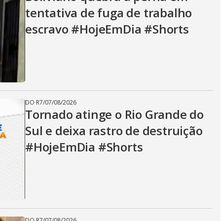
V
tentativa de fuga de trabalho
escravo #HojeEmDia #Shorts
i
d
DO R7
/
07/08/2026
e
Tornado atinge o Rio Grande do
Sul e deixa rastro de destruição
#HojeEmDia #Shorts
o
DO R7
/
07/08/2026