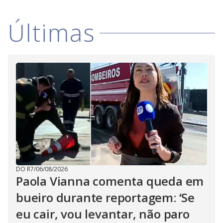
i
d
Últimas
e
o
DO R7
/
06/08/2026
Paola Vianna comenta queda em
bueiro durante reportagem: ‘Se
eu cair, vou levantar, não paro