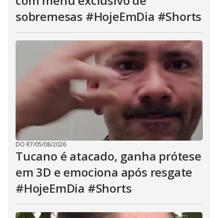
com menu exclusivo de
sobremesas #HojeEmDia #Shorts
DO R7
/
05/08/2026
Tucano é atacado, ganha prótese
em 3D e emociona após resgate
#HojeEmDia #Shorts