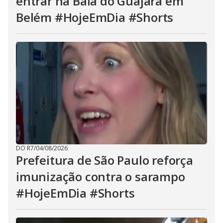
entrar na Baía do Guajará em
Belém #HojeEmDia #Shorts
DO R7
/
04/08/2026
Prefeitura de São Paulo reforça
imunização contra o sarampo
#HojeEmDia #Shorts