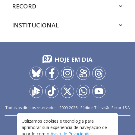
RECORD
INSTITUCIONAL
HOJE EM DIA
Todos os direitos reservados - 2009-
2026
- Rádio e Televisão Record S.A
Utilizamos cookies e tecnologia para
CARREIRA
FALE CONOSCO
PRIVACIDADE
aprimorar sua experiência de navegação de
TERMOS E CONDIÇÕES DE USO
acordo com o
Aviso de Privacidade
.