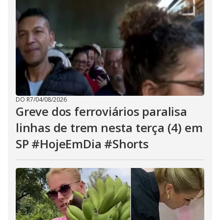
DO R7
/
04/08/2026
Greve dos ferroviários paralisa
linhas de trem nesta terça (4) em
SP #HojeEmDia #Shorts