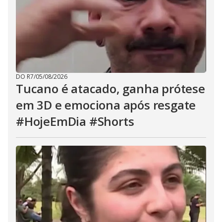
DO R7
/
05/08/2026
Tucano é atacado, ganha prótese
em 3D e emociona após resgate
#HojeEmDia #Shorts