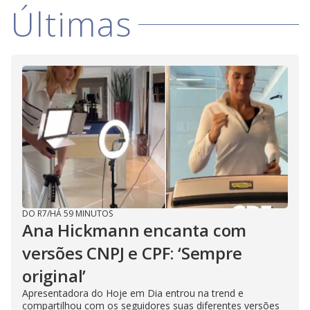
V
d
Últimas
o
i
d
e
o
DO R7
/
HÁ 59 MINUTOS
Ana Hickmann encanta com
versões CNPJ e CPF: ‘Sempre
original’
Apresentadora do Hoje em Dia entrou na trend e
compartilhou com os seguidores suas diferentes versões