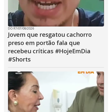
DO R7
/
07/08/2026
Jovem que resgatou cachorro
preso em portão fala que
recebeu críticas #HojeEmDia
#Shorts