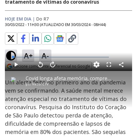
tratamento de vítimas do coronavírus
HOJE EM DIA
|
Do R7
30/03/2022 - 11H30
(ATUALIZADO EM
30/03/2024 - 08H44
)
A+
A-
L
o
a
Adicione como fonte preferencial no Google
d
C
P
V
A
P
F
e
o
l
o
v
u
Opens in new window
d
m
a
l
a
l
:
Covid longa afeta memória, compreensão e atenção de 80% dos pacientes
p
y
t
n
l
2
Um alerta feito no primeiro ano da pandemia
a
a
ç
s
.
por
RecordTV
r
r
a
c
0
t
1
r
l
r
4
vem se confirmando. A saúde mental merece
i
0
1
e
%
l
s
0
e
h
atenção especial no tratamento de vítimas do
e
s
n
a
g
e
r
u
g
coronavírus. Pesquisa do Instituto do Coração
n
u
a
d
n
o
d
de São Paulo detectou perda de atenção,
s
o
s
dificuldade de compreensão e lapsos de
y
memória em 80% dos pacientes. São sequelas