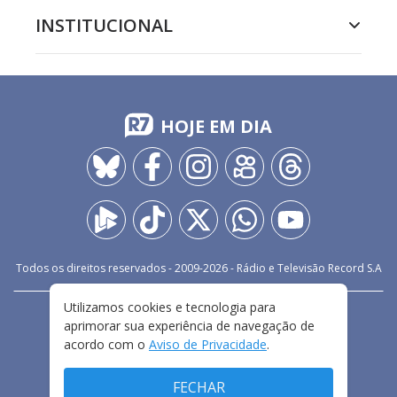
INSTITUCIONAL
HOJE EM DIA
Todos os direitos reservados - 2009-
2026
- Rádio e Televisão Record S.A
Utilizamos cookies e tecnologia para
CARREIRA
FALE CONOSCO
PRIVACIDADE
aprimorar sua experiência de navegação de
TERMOS E CONDIÇÕES DE USO
acordo com o
Aviso de Privacidade
.
FECHAR