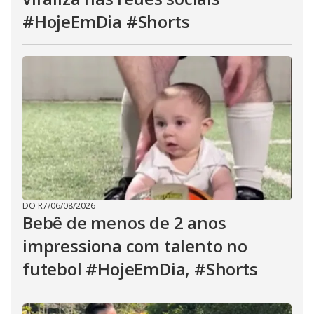
#HojeEmDia #Shorts
DO R7
/
06/08/2026
Bebê de menos de 2 anos
impressiona com talento no
futebol #HojeEmDia, #Shorts