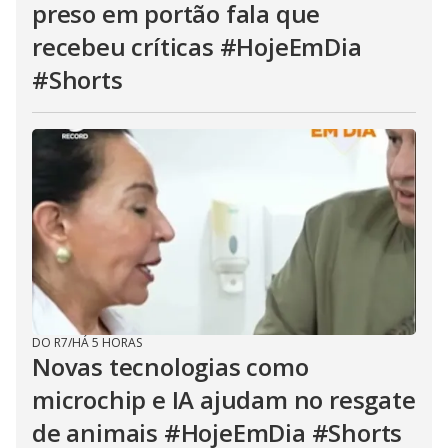
preso em portão fala que
recebeu críticas #HojeEmDia
#Shorts
DO R7
/
HÁ 5 HORAS
Novas tecnologias como
microchip e IA ajudam no resgate
de animais #HojeEmDia #Shorts