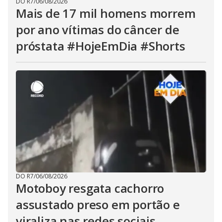
DO R7
/
06/08/2026
Mais de 17 mil homens morrem
por ano vítimas do câncer de
próstata #HojeEmDia #Shorts
DO R7
/
06/08/2026
Motoboy resgata cachorro
assustado preso em portão e
viraliza nas redes sociais