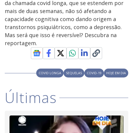
da chamada covid longa, que se estendem por
M
V
u
d
mais de duas semanas, não só afetando a
o
capacidade cognitiva como dando origem a
i
transtornos psiquiátricos, como a depressão.
Mas será que isso é reversível? Descubra na
reportagem.
d
e
COVID LONGA
SEQUELAS
COVID-19
HOJE EM DIA
o
Últimas