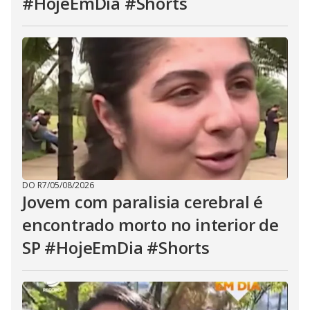
#HojeEmDia #Shorts
DO R7
/
05/08/2026
Jovem com paralisia cerebral é
encontrado morto no interior de
SP #HojeEmDia #Shorts