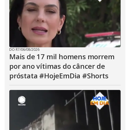
DO R7
/
06/08/2026
Mais de 17 mil homens morrem
por ano vítimas do câncer de
próstata #HojeEmDia #Shorts