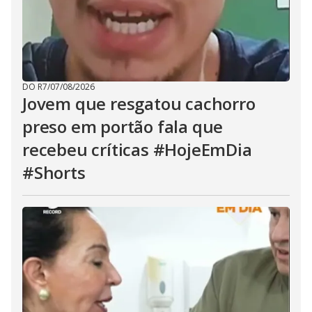
DO R7
/
07/08/2026
Jovem que resgatou cachorro
preso em portão fala que
recebeu críticas #HojeEmDia
#Shorts