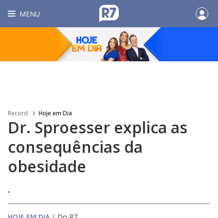
MENU
Record
Hoje em Dia
Dr. Sproesser explica as
consequências da
obesidade
.
HOJE EM DIA
|
Do R7