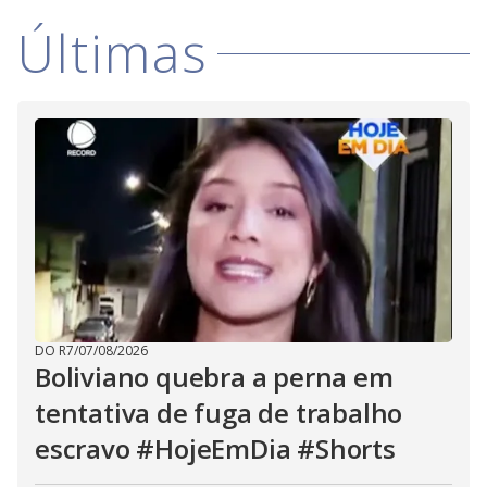
i
Últimas
d
e
o
DO R7
/
07/08/2026
Boliviano quebra a perna em
tentativa de fuga de trabalho
escravo #HojeEmDia #Shorts