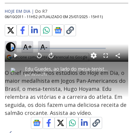
HOJE EM DIA
|
Do R7
06/10/2011 - 11H52
(ATUALIZADO EM
25/07/2025 - 15H11
)
A+
A-
L
o
a
Adicione como fonte preferencial no Google
d
C
P
V
A
P
F
e
o
l
o
v
u
Opens in new window
d
m
a
l
a
l
:
Edu Guedes, ao lado do mesa-tenista Hugo Hoyama, ensina a fazer salmão crocante
p
y
t
n
l
1
O chef recebeu nos estúdios do Hoje em Dia, o
a
a
ç
s
.
por
RecordTV
r
r
a
c
2
t
1
r
l
r
1
maior medalhista em Jogos Pan-Americanos do
i
0
1
e
%
l
s
0
e
h
Brasil, o mesa-tenista, Hugo Hoyama. Edu
e
s
n
a
g
e
r
u
g
relembra as vitórias e a carreira do atleta. Em
n
u
a
d
n
o
d
seguida, os dois fazem uma deliciosa receita de
s
o
s
salmão crocante. Assista ao vídeo.
y
M
u