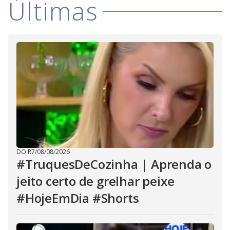
Últimas
V
d
o
i
d
e
o
DO R7
/
08/08/2026
#TruquesDeCozinha | Aprenda o
jeito certo de grelhar peixe
#HojeEmDia #Shorts