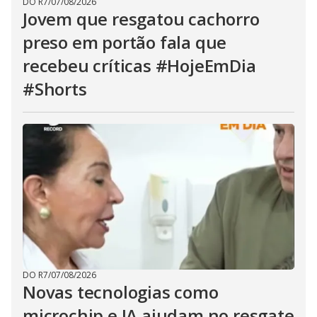
DO R7
/
07/08/2026
Jovem que resgatou cachorro
preso em portão fala que
recebeu críticas #HojeEmDia
#Shorts
DO R7
/
07/08/2026
Novas tecnologias como
microchip e IA ajudam no resgate