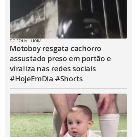
DO R7
/
HÁ 1 HORA
Motoboy resgata cachorro
assustado preso em portão e
viraliza nas redes sociais
#HojeEmDia #Shorts