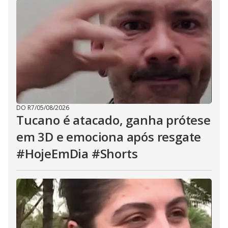
DO R7
/
05/08/2026
Tucano é atacado, ganha prótese
em 3D e emociona após resgate
#HojeEmDia #Shorts