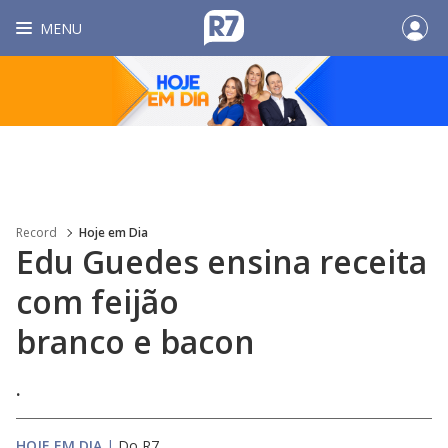
MENU
Record
Hoje em Dia
Edu Guedes ensina receita
com feijão
branco e bacon
.
HOJE EM DIA
|
Do R7