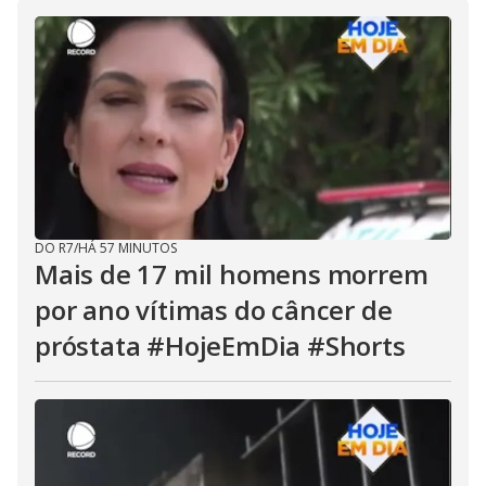
i
d
e
o
DO R7
/
HÁ 57 MINUTOS
Mais de 17 mil homens morrem
por ano vítimas do câncer de
próstata #HojeEmDia #Shorts