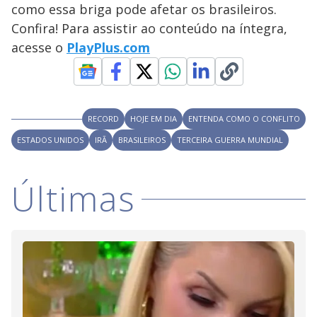
V
d
como essa briga pode afetar os brasileiros.
o
Confira! Para assistir ao conteúdo na íntegra,
i
acesse o
PlayPlus.com
d
RECORD
HOJE EM DIA
ENTENDA COMO O CONFLITO
e
ESTADOS UNIDOS
IRÃ
BRASILEIROS
TERCEIRA GUERRA MUNDIAL
o
Últimas