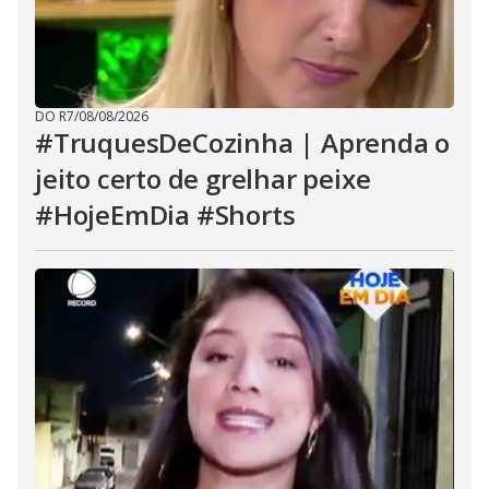
DO R7
/
08/08/2026
#TruquesDeCozinha | Aprenda o
jeito certo de grelhar peixe
#HojeEmDia #Shorts