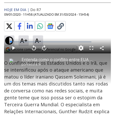
HOJE EM DIA
|
Do R7
09/01/2020 - 11H58
(ATUALIZADO EM
31/03/2024 - 15H54
)
A+
A-
L
o
a
Adicione como fonte preferencial no Google
d
C
P
V
A
P
F
e
o
l
o
v
u
Opens in new window
d
m
a
l
a
l
:
Entenda como o conflito entre EUA e Irã pode afetar a vida dos brasileiros
p
y
t
n
l
1
O conflito entre os Estados Unidos e o Irã, que
a
a
ç
s
.
por
RecordTV
r
r
a
c
4
t
1
r
l
r
4
se intensificou após o ataque americano que
i
0
1
e
%
l
s
0
e
h
matou o líder iraniano Qassem Soleimani, já é
e
s
n
a
g
e
r
u
g
um dos temas mais discutidos tanto nas rodas
n
u
a
d
n
o
d
de conversa como nas redes sociais, e muita
s
o
s
gente teme que isso possa ser o estopim da
y
Terceira Guerra Mundial. O especialista em
Relações Internacionais, Gunther Rudzit explica
M
u