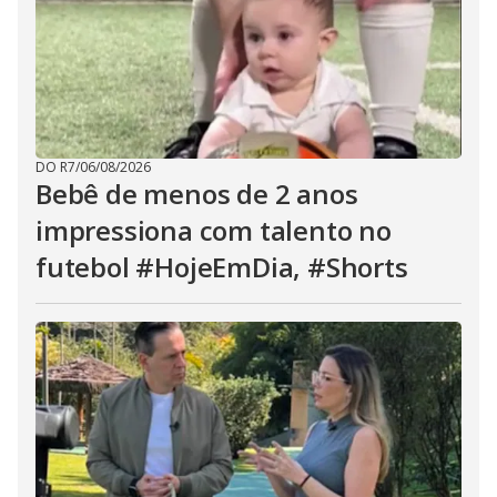
DO R7
/
06/08/2026
Bebê de menos de 2 anos
impressiona com talento no
futebol #HojeEmDia, #Shorts