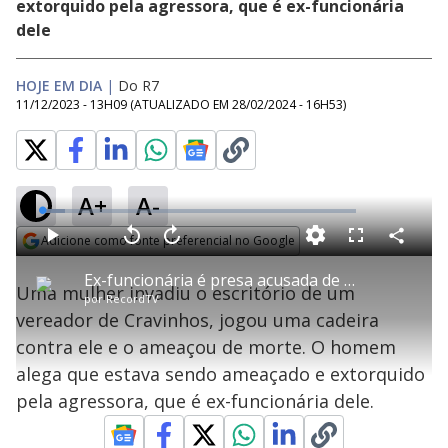
extorquido pela agressora, que é ex-funcionária
dele
HOJE EM DIA
|
Do R7
11/12/2023 - 13H09
(ATUALIZADO EM
28/02/2024 - 16H53
)
A+
A-
L
o
a
Adicione como fonte preferencial no Google
d
C
P
V
A
P
F
e
o
l
o
v
u
Opens in new window
d
m
a
l
a
l
:
Ex-funcionária é presa acusada de perseguir e ameaçar vereador no interior de SP
p
y
t
n
l
7
Uma mulher invadiu o escritório de um
a
a
ç
s
.
por
RecordTV
r
r
a
c
2
t
1
r
l
r
8
vereador de Cravinhos, jogou uma cadeira
i
0
1
e
%
l
s
0
e
h
contra ele e o ameaçou de morte. O homem
e
s
n
a
g
e
r
u
g
alega que estava sendo ameaçado e extorquido
n
u
a
d
n
o
d
pela agressora, que é ex-funcionária dele.
s
o
s