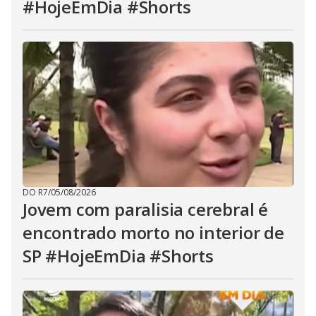
#HojeEmDia #Shorts
DO R7
/
05/08/2026
Jovem com paralisia cerebral é
encontrado morto no interior de
SP #HojeEmDia #Shorts