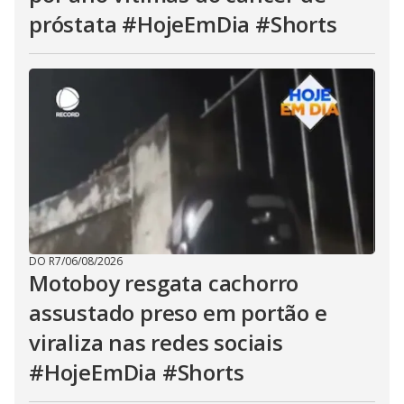
próstata #HojeEmDia #Shorts
DO R7
/
06/08/2026
Motoboy resgata cachorro
assustado preso em portão e
viraliza nas redes sociais
#HojeEmDia #Shorts