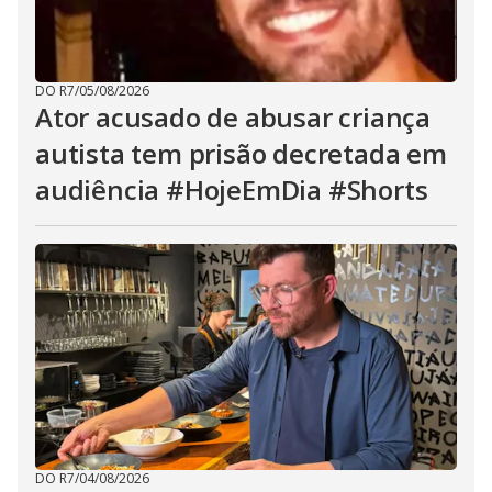
DO R7
/
05/08/2026
Ator acusado de abusar criança
autista tem prisão decretada em
audiência #HojeEmDia #Shorts
DO R7
/
04/08/2026