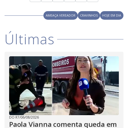
y
M
V
u
AMEAÇA VEREADOR
CRAVINHOS
HOJE EM DIA
d
o
i
Últimas
d
e
o
DO R7
/
06/08/2026
Paola Vianna comenta queda em