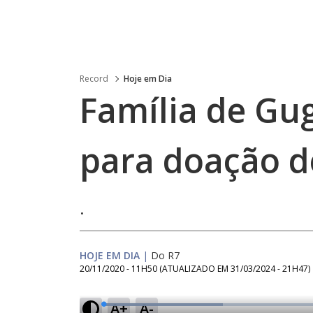
Record
Hoje em Dia
Família de Gu
para doação d
.
HOJE EM DIA
|
Do R7
20/11/2020 - 11H50
(ATUALIZADO EM
31/03/2024 - 21H47
)
A+
A-
L