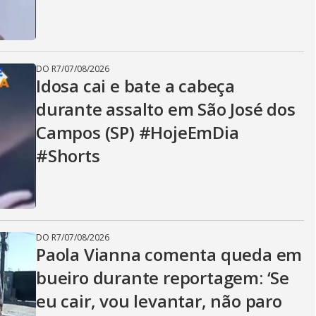
DO R7
/
07/08/2026
Idosa cai e bate a cabeça
durante assalto em São José dos
Campos (SP) #HojeEmDia
#Shorts
DO R7
/
07/08/2026
Paola Vianna comenta queda em
bueiro durante reportagem: ‘Se
eu cair, vou levantar, não paro