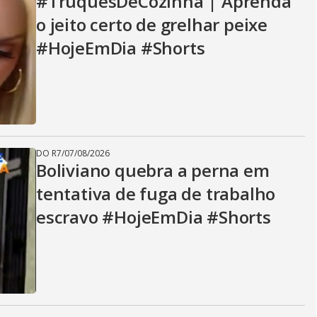
i
#TruquesDeCozinha | Aprenda
o jeito certo de grelhar peixe
d
#HojeEmDia #Shorts
e
DO R7
/
07/08/2026
o
Boliviano quebra a perna em
tentativa de fuga de trabalho
escravo #HojeEmDia #Shorts