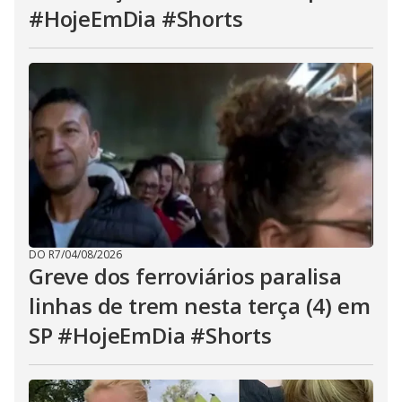
#HojeEmDia #Shorts
DO R7
/
04/08/2026
Greve dos ferroviários paralisa
linhas de trem nesta terça (4) em
SP #HojeEmDia #Shorts