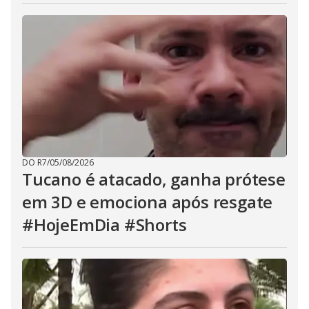
DO R7
/
05/08/2026
Tucano é atacado, ganha prótese
em 3D e emociona após resgate
#HojeEmDia #Shorts