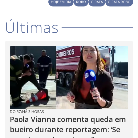
V
HOJE EM DIA
ROBÔ
GIRAFA
GIRAFA ROBÔ
d
o
i
Últimas
d
e
o
DO R7
/
HÁ 3 HORAS
Paola Vianna comenta queda em
bueiro durante reportagem: ‘Se