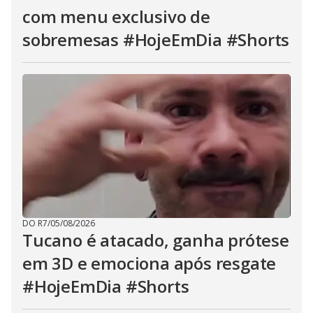
com menu exclusivo de
sobremesas #HojeEmDia #Shorts
DO R7
/
05/08/2026
Tucano é atacado, ganha prótese
em 3D e emociona após resgate
#HojeEmDia #Shorts