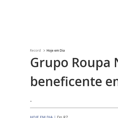
Record
Hoje em Dia
Grupo Roupa 
beneficente e
.
HOJE EM DIA
|
Do R7