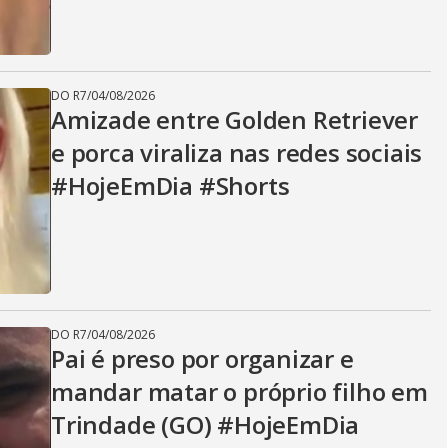
DO R7
/
04/08/2026
Amizade entre Golden Retriever
e porca viraliza nas redes sociais
#HojeEmDia #Shorts
DO R7
/
04/08/2026
Pai é preso por organizar e
mandar matar o próprio filho em
Trindade (GO) #HojeEmDia