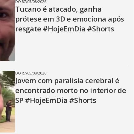
DO R7
/
05/08/2026
Tucano é atacado, ganha
prótese em 3D e emociona após
resgate #HojeEmDia #Shorts
DO R7
/
05/08/2026
Jovem com paralisia cerebral é
encontrado morto no interior de
SP #HojeEmDia #Shorts