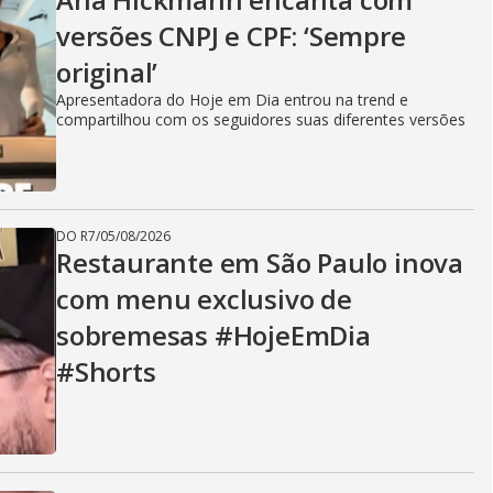
V
versões CNPJ e CPF: ‘Sempre
original’
i
Apresentadora do Hoje em Dia entrou na trend e
compartilhou com os seguidores suas diferentes versões
d
DO R7
/
05/08/2026
e
Restaurante em São Paulo inova
com menu exclusivo de
sobremesas #HojeEmDia
o
#Shorts