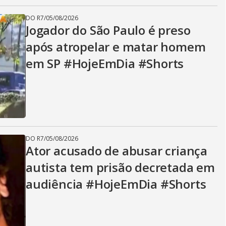
DO R7
/
05/08/2026
Jogador do São Paulo é preso
após atropelar e matar homem
em SP #HojeEmDia #Shorts
DO R7
/
05/08/2026
Ator acusado de abusar criança
autista tem prisão decretada em
audiência #HojeEmDia #Shorts