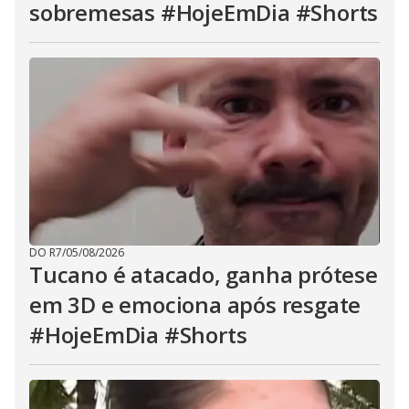
sobremesas #HojeEmDia #Shorts
DO R7
/
05/08/2026
Tucano é atacado, ganha prótese
em 3D e emociona após resgate
#HojeEmDia #Shorts