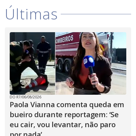
V
o
Últimas
i
d
e
o
DO R7
/
06/08/2026
Paola Vianna comenta queda em
bueiro durante reportagem: ‘Se
eu cair, vou levantar, não paro
por nada’