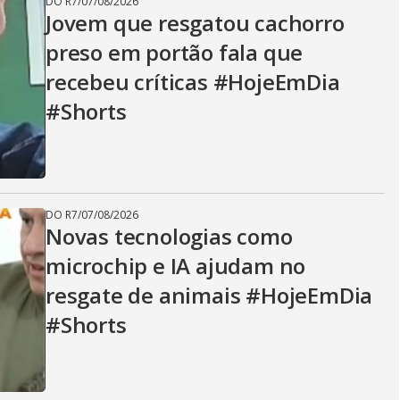
DO R7
/
07/08/2026
Jovem que resgatou cachorro
preso em portão fala que
recebeu críticas #HojeEmDia
#Shorts
DO R7
/
07/08/2026
Novas tecnologias como
microchip e IA ajudam no
resgate de animais #HojeEmDia
#Shorts