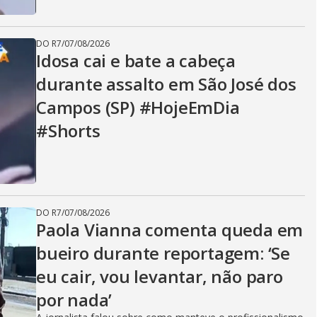
DO R7
/
07/08/2026
Idosa cai e bate a cabeça
durante assalto em São José dos
Campos (SP) #HojeEmDia
#Shorts
DO R7
/
07/08/2026
Paola Vianna comenta queda em
bueiro durante reportagem: ‘Se
eu cair, vou levantar, não paro
por nada’