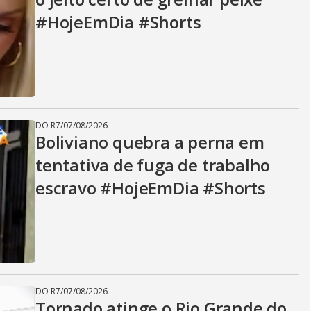
V
#HojeEmDia #Shorts
i
d
DO R7
/
07/08/2026
Boliviano quebra a perna em
e
tentativa de fuga de trabalho
escravo #HojeEmDia #Shorts
o
DO R7
/
07/08/2026
Tornado atinge o Rio Grande do