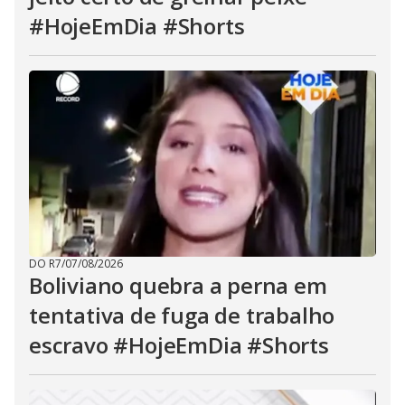
#HojeEmDia #Shorts
DO R7
/
07/08/2026
Boliviano quebra a perna em
tentativa de fuga de trabalho
escravo #HojeEmDia #Shorts