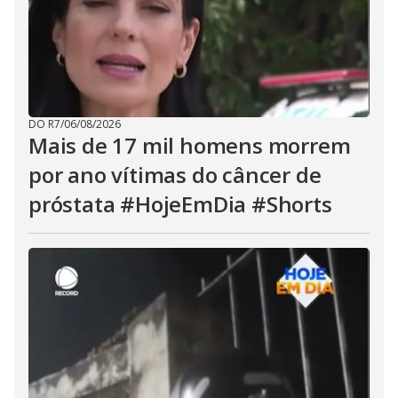
DO R7
/
06/08/2026
Mais de 17 mil homens morrem
por ano vítimas do câncer de
próstata #HojeEmDia #Shorts