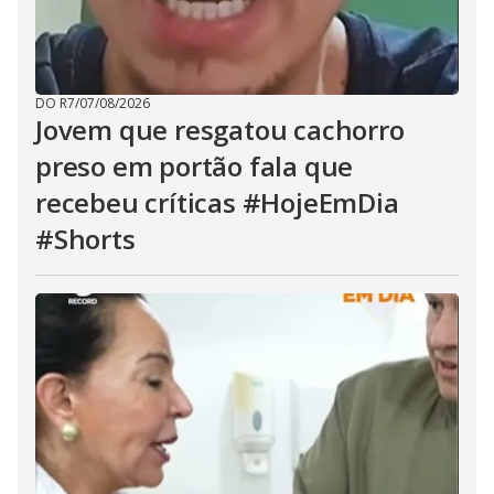
DO R7
/
07/08/2026
Jovem que resgatou cachorro
preso em portão fala que
recebeu críticas #HojeEmDia
#Shorts