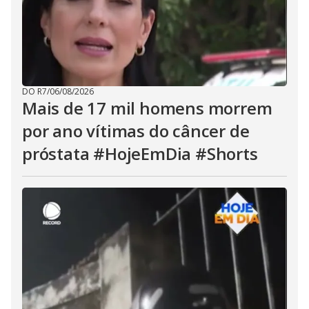
DO R7
/
06/08/2026
Mais de 17 mil homens morrem
por ano vítimas do câncer de
próstata #HojeEmDia #Shorts