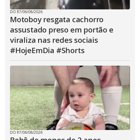
DO R7
/
06/08/2026
Motoboy resgata cachorro
assustado preso em portão e
viraliza nas redes sociais
#HojeEmDia #Shorts
DO R7
/
06/08/2026
Bebê de menos de 2 anos