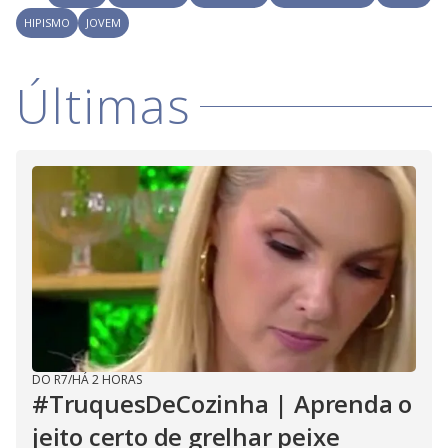
i
HIPISMO
JOVEM
d
Últimas
e
o
DO R7
/
HÁ 2 HORAS
#TruquesDeCozinha | Aprenda o
jeito certo de grelhar peixe