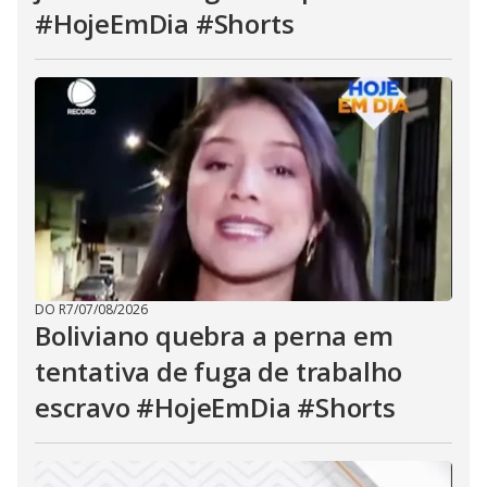
#HojeEmDia #Shorts
DO R7
/
07/08/2026
Boliviano quebra a perna em
tentativa de fuga de trabalho
escravo #HojeEmDia #Shorts