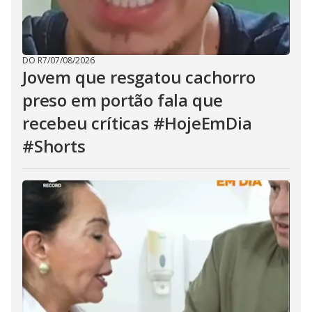
DO R7
/
07/08/2026
Jovem que resgatou cachorro
preso em portão fala que
recebeu críticas #HojeEmDia
#Shorts