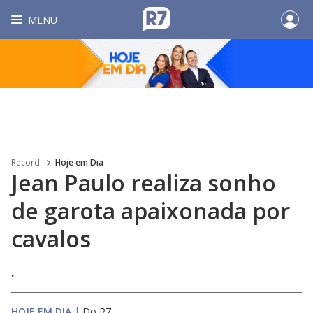
MENU
Record
Hoje em Dia
Jean Paulo realiza sonho
de garota apaixonada por
cavalos
.
HOJE EM DIA
|
Do R7