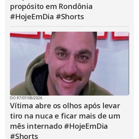
propósito em Rondônia
#HojeEmDia #Shorts
DO R7
/
07/08/2026
Vítima abre os olhos após levar
tiro na nuca e ficar mais de um
mês internado #HojeEmDia
#Shorts