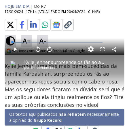
HOJE EM DIA
|
Do R7
17/01/2024 - 17H14
(ATUALIZADO EM
20/04/2024 - 01H45
)
A+
A-
L
o
a
Adicione como fonte preferencial no Google
d
C
P
V
A
P
F
e
o
l
o
v
u
Opens in new window
d
m
a
l
a
l
:
Kylie Jenner surpreende os fãs ao aparecer com o cabelo rosa
p
y
t
n
l
1
Kylie Jenner, uma das mais bem-sucedidas da
a
a
ç
s
2
por
Entretenimento
r
r
a
c
.
t
1
r
l
r
4
família Kardashian, surpreendeu os fãs ao
i
0
1
e
2
l
s
0
e
%
h
aparecer nas redes sociais com o cabelo rosa.
e
s
n
a
g
e
r
u
g
Mas os seguidores ficaram na dúvida: será que é
n
u
a
d
n
o
d
um aplique ou ela tingiu realmente os fios? Tire
s
o
s
as suas próprias conclusões no vídeo!
y
Os textos aqui publicados
não refletem
necessariamente
a opinião do
Grupo Record
.
M
u
d