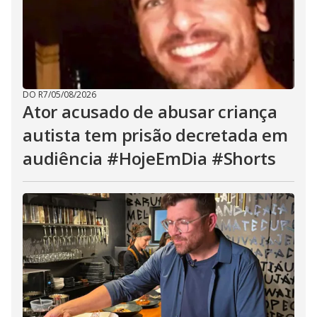
DO R7
/
05/08/2026
Ator acusado de abusar criança
autista tem prisão decretada em
audiência #HojeEmDia #Shorts