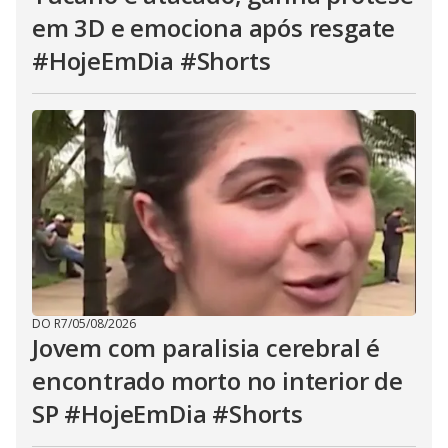
em 3D e emociona após resgate
#HojeEmDia #Shorts
DO R7
/
05/08/2026
Jovem com paralisia cerebral é
encontrado morto no interior de
SP #HojeEmDia #Shorts