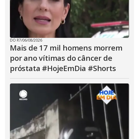
DO R7
/
06/08/2026
Mais de 17 mil homens morrem
por ano vítimas do câncer de
próstata #HojeEmDia #Shorts