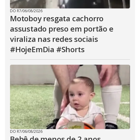
DO R7
/
06/08/2026
Motoboy resgata cachorro
assustado preso em portão e
viraliza nas redes sociais
#HojeEmDia #Shorts
DO R7
/
06/08/2026
Bebê de menos de 2 anos