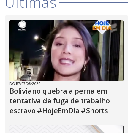
Últimas
V
d
o
i
d
e
o
DO R7
/
07/08/2026
Boliviano quebra a perna em
tentativa de fuga de trabalho
escravo #HojeEmDia #Shorts