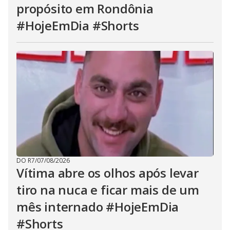
propósito em Rondônia
#HojeEmDia #Shorts
DO R7
/
07/08/2026
Vítima abre os olhos após levar
tiro na nuca e ficar mais de um
mês internado #HojeEmDia
#Shorts