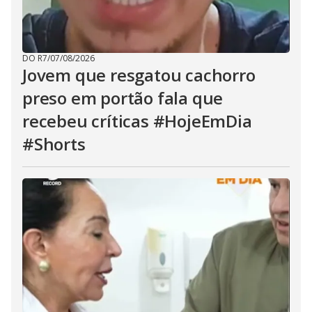
DO R7
/
07/08/2026
Jovem que resgatou cachorro
preso em portão fala que
recebeu críticas #HojeEmDia
#Shorts