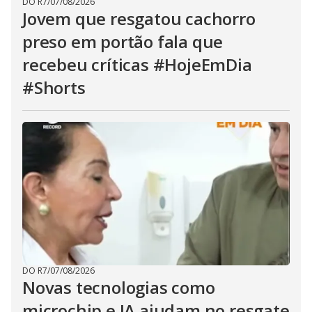
DO R7
/
07/08/2026
Jovem que resgatou cachorro
preso em portão fala que
recebeu críticas #HojeEmDia
#Shorts
DO R7
/
07/08/2026
Novas tecnologias como
microchip e IA ajudam no resgate