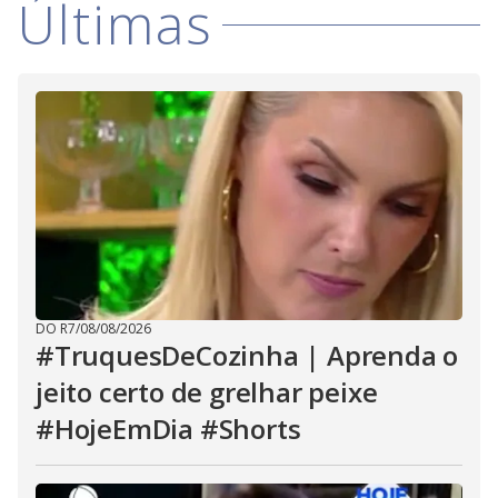
Últimas
i
d
e
o
DO R7
/
08/08/2026
#TruquesDeCozinha | Aprenda o
jeito certo de grelhar peixe
#HojeEmDia #Shorts