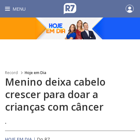
MENU
Record
Hoje em Dia
Menino deixa cabelo
crescer para doar a
crianças com câncer
.
HOJE EM DIA
|
Do R7