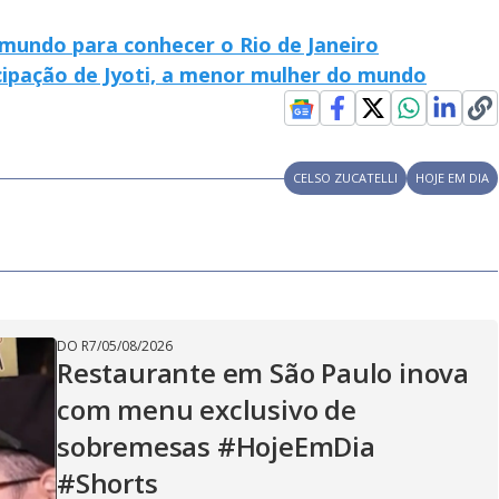
i
mundo para conhecer o Rio de Janeiro
d
icipação de Jyoti, a menor mulher do mundo
e
CELSO ZUCATELLI
HOJE EM DIA
o
DO R7
/
05/08/2026
Restaurante em São Paulo inova
com menu exclusivo de
sobremesas #HojeEmDia
#Shorts