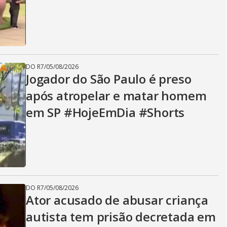
DO R7
/
05/08/2026
Jogador do São Paulo é preso
após atropelar e matar homem
em SP #HojeEmDia #Shorts
DO R7
/
05/08/2026
Ator acusado de abusar criança
autista tem prisão decretada em