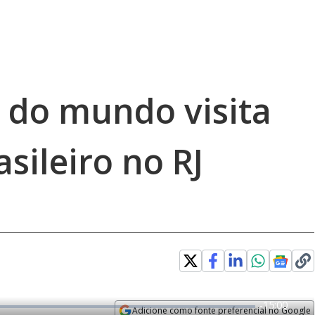
 do mundo visita
sileiro no RJ
R
-
15:00
Adicione como fonte preferencial no Google