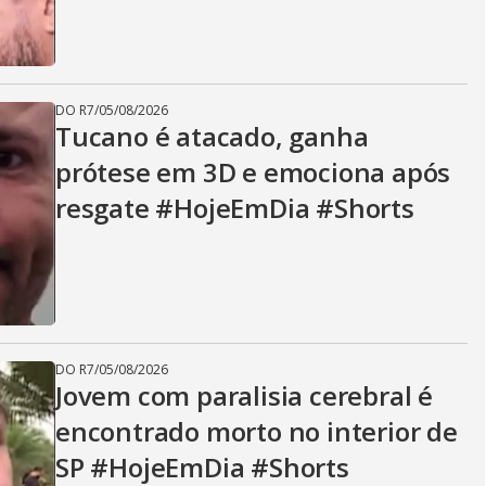
DO R7
/
05/08/2026
Tucano é atacado, ganha
prótese em 3D e emociona após
resgate #HojeEmDia #Shorts
DO R7
/
05/08/2026
Jovem com paralisia cerebral é
encontrado morto no interior de
SP #HojeEmDia #Shorts