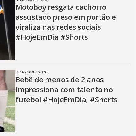
Motoboy resgata cachorro
assustado preso em portão e
viraliza nas redes sociais
#HojeEmDia #Shorts
DO R7
/
06/08/2026
Bebê de menos de 2 anos
impressiona com talento no
futebol #HojeEmDia, #Shorts