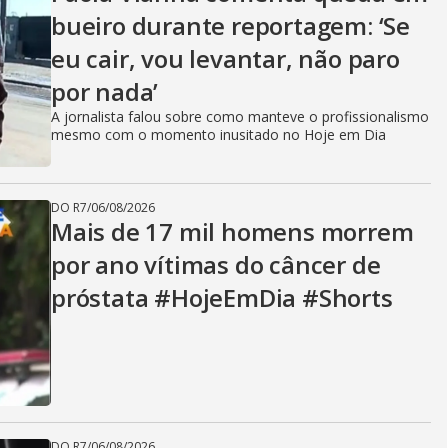
V
bueiro durante reportagem: ‘Se
eu cair, vou levantar, não paro
i
por nada’
A jornalista falou sobre como manteve o profissionalismo
d
mesmo com o momento inusitado no Hoje em Dia
DO R7
/
06/08/2026
e
Mais de 17 mil homens morrem
por ano vítimas do câncer de
próstata #HojeEmDia #Shorts
o
DO R7
/
06/08/2026