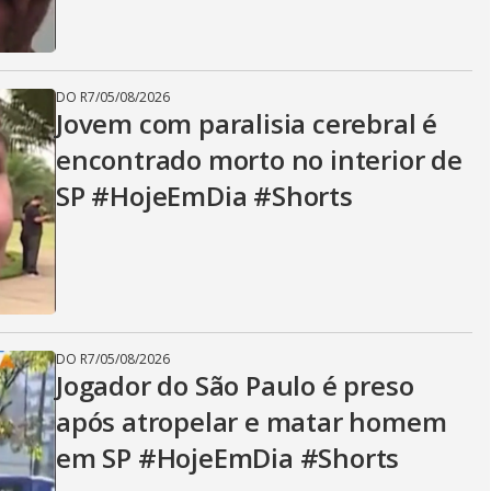
DO R7
/
05/08/2026
Jovem com paralisia cerebral é
encontrado morto no interior de
SP #HojeEmDia #Shorts
DO R7
/
05/08/2026
Jogador do São Paulo é preso
após atropelar e matar homem
em SP #HojeEmDia #Shorts