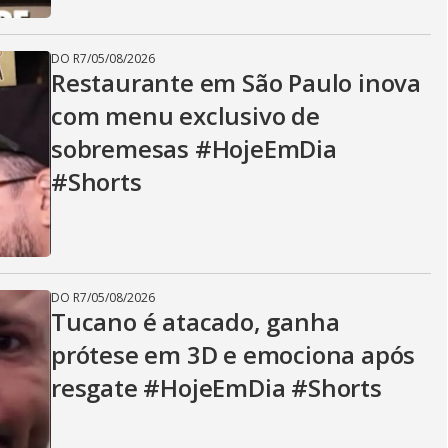
DO R7
/
05/08/2026
Restaurante em São Paulo inova
com menu exclusivo de
sobremesas #HojeEmDia
#Shorts
DO R7
/
05/08/2026
Tucano é atacado, ganha
prótese em 3D e emociona após
resgate #HojeEmDia #Shorts