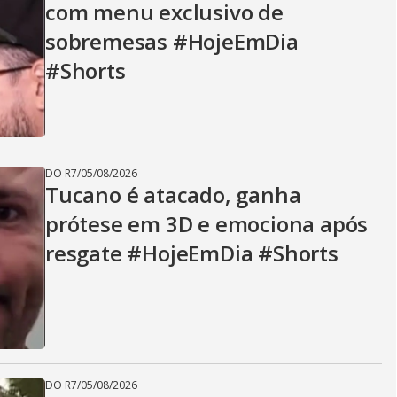
com menu exclusivo de
sobremesas #HojeEmDia
#Shorts
DO R7
/
05/08/2026
Tucano é atacado, ganha
prótese em 3D e emociona após
resgate #HojeEmDia #Shorts
DO R7
/
05/08/2026