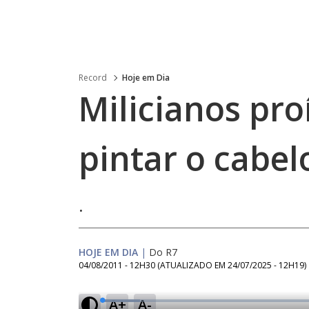
Record
Hoje em Dia
Milicianos pr
pintar o cabel
.
HOJE EM DIA
|
Do R7
04/08/2011 - 12H30
(ATUALIZADO EM
24/07/2025 - 12H19
)
A+
A-
L