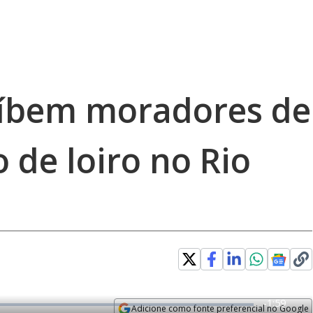
oíbem moradores de
o de loiro no Rio
R
-
1:59
Adicione como fonte preferencial no Google