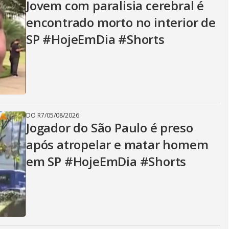
Jovem com paralisia cerebral é
encontrado morto no interior de
SP #HojeEmDia #Shorts
DO R7
/
05/08/2026
Jogador do São Paulo é preso
após atropelar e matar homem
em SP #HojeEmDia #Shorts