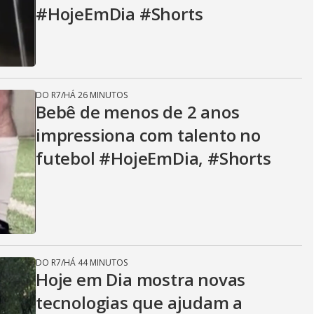
i
#HojeEmDia #Shorts
d
DO R7
/
HÁ 26 MINUTOS
e
Bebê de menos de 2 anos
impressiona com talento no
futebol #HojeEmDia, #Shorts
o
DO R7
/
HÁ 44 MINUTOS
Hoje em Dia mostra novas
tecnologias que ajudam a