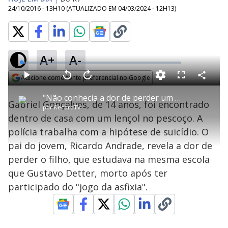
24/10/2016 - 13H10
(ATUALIZADO EM
04/03/2024 - 12H13
)
A+
A-
L
o
a
Adicione como fonte preferencial no Google
d
C
P
V
A
P
F
e
o
l
o
v
u
Opens in new window
d
m
a
l
a
l
:
"Não conhecia a dor de perder um filho", diz pai de jovem que se matou
p
y
t
n
l
2
Gabriel Gonçalves, de 14 anos, foi encontrado
a
a
ç
s
.
por
RecordTV
r
r
a
c
2
t
1
r
l
r
2
dentro de casa com um lençol no pescoço. A
i
0
1
e
%
l
s
0
e
h
polícia trabalha com a hipótese de suicídio. O
e
s
n
a
g
e
r
u
g
pai do jovem, Ricardo Andrade, revela a dor de
n
u
a
d
n
o
d
perder o filho, que estudava na mesma escola
s
o
s
que Gustavo Detter, morto após ter
y
participado do "jogo da asfixia".
M
V
u
d
o