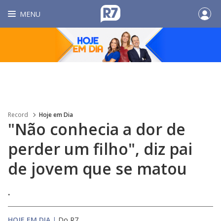
MENU
Record
Hoje em Dia
"Não conhecia a dor de
perder um filho", diz pai
de jovem que se matou
.
HOJE EM DIA
|
Do R7