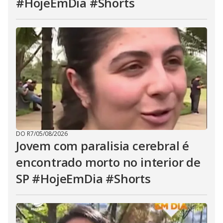
#HojeEmDia #Shorts
DO R7
/
05/08/2026
Jovem com paralisia cerebral é
encontrado morto no interior de
SP #HojeEmDia #Shorts