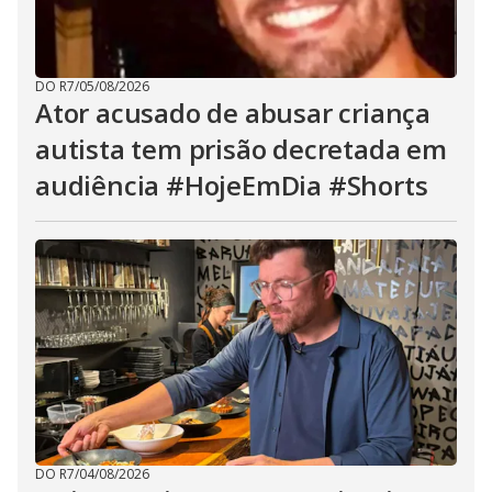
DO R7
/
05/08/2026
Ator acusado de abusar criança
autista tem prisão decretada em
audiência #HojeEmDia #Shorts
DO R7
/
04/08/2026