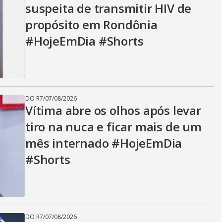
suspeita de transmitir HIV de
propósito em Rondônia
#HojeEmDia #Shorts
DO R7
/
07/08/2026
Vítima abre os olhos após levar
tiro na nuca e ficar mais de um
mês internado #HojeEmDia
#Shorts
DO R7
/
07/08/2026