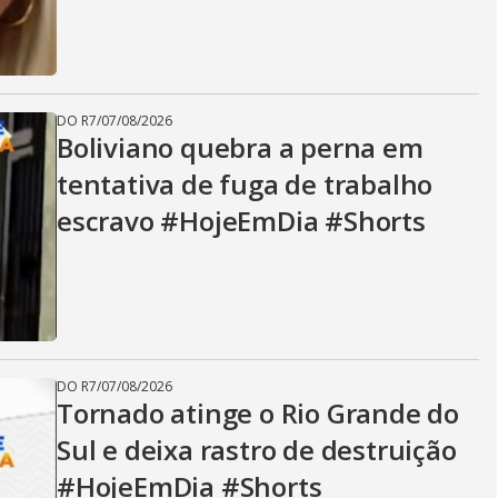
i
d
DO R7
/
07/08/2026
Boliviano quebra a perna em
e
tentativa de fuga de trabalho
escravo #HojeEmDia #Shorts
o
DO R7
/
07/08/2026
Tornado atinge o Rio Grande do
Sul e deixa rastro de destruição
#HojeEmDia #Shorts