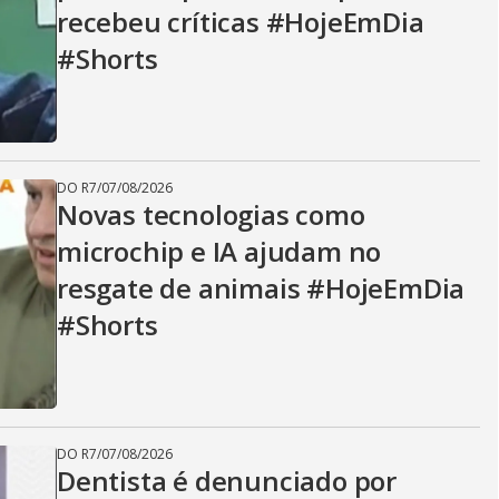
recebeu críticas #HojeEmDia
#Shorts
DO R7
/
07/08/2026
Novas tecnologias como
microchip e IA ajudam no
resgate de animais #HojeEmDia
#Shorts
DO R7
/
07/08/2026
Dentista é denunciado por