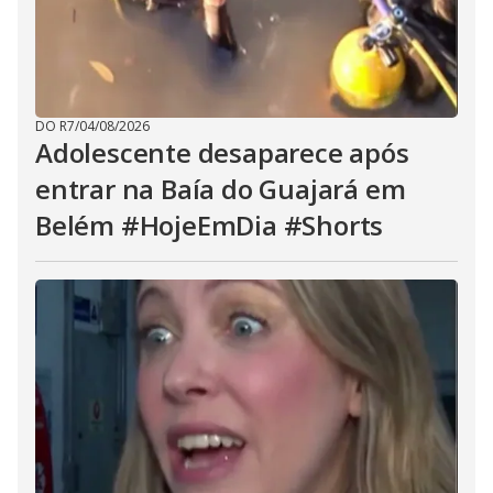
DO R7
/
04/08/2026
Adolescente desaparece após
entrar na Baía do Guajará em
Belém #HojeEmDia #Shorts