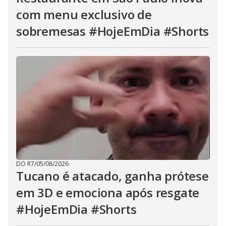
com menu exclusivo de
sobremesas #HojeEmDia #Shorts
DO R7
/
05/08/2026
Tucano é atacado, ganha prótese
em 3D e emociona após resgate
#HojeEmDia #Shorts