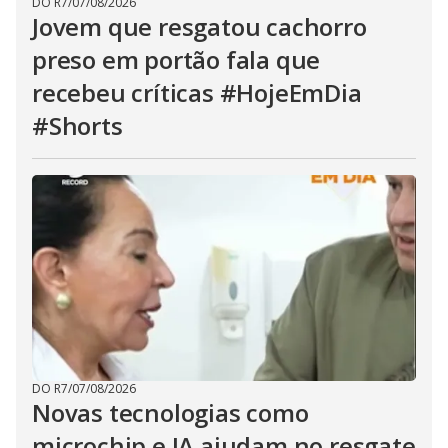
DO R7
/
07/08/2026
Jovem que resgatou cachorro
preso em portão fala que
recebeu críticas #HojeEmDia
#Shorts
DO R7
/
07/08/2026
Novas tecnologias como
microchip e IA ajudam no resgate