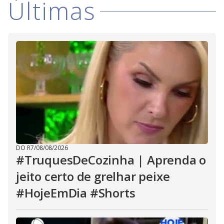
Últimas
i
d
e
o
DO R7
/
08/08/2026
#TruquesDeCozinha | Aprenda o
jeito certo de grelhar peixe
#HojeEmDia #Shorts