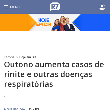
MENU
Record
Hoje em Dia
Outono aumenta casos de
rinite e outras doenças
respiratórias
.
HOJE EM DIA
|
Do R7