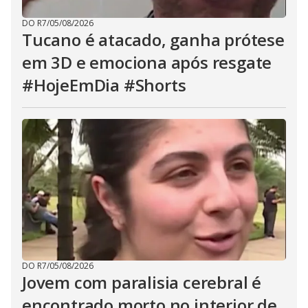
DO R7
/
05/08/2026
Tucano é atacado, ganha prótese
em 3D e emociona após resgate
#HojeEmDia #Shorts
DO R7
/
05/08/2026
Jovem com paralisia cerebral é
encontrado morto no interior de