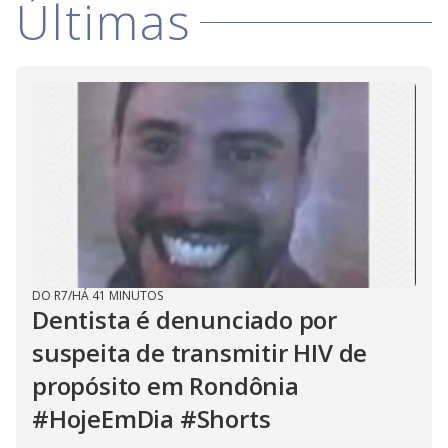
Últimas
i
d
e
o
DO R7
/
HÁ 41 MINUTOS
Dentista é denunciado por
suspeita de transmitir HIV de
propósito em Rondônia
#HojeEmDia #Shorts