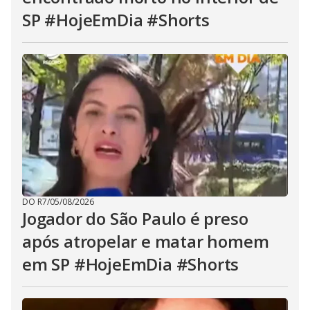
SP #HojeEmDia #Shorts
DO R7
/
05/08/2026
Jogador do São Paulo é preso
após atropelar e matar homem
em SP #HojeEmDia #Shorts