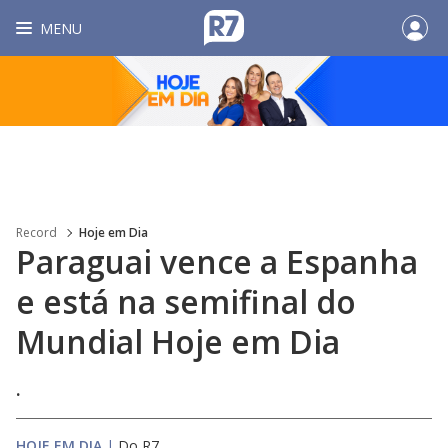
MENU
Record
Hoje em Dia
Paraguai vence a Espanha
e está na semifinal do
Mundial Hoje em Dia
.
HOJE EM DIA
|
Do R7