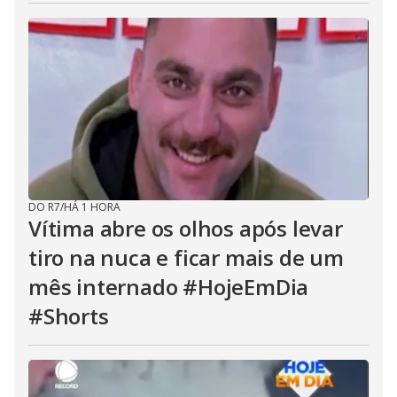
DO R7
/
HÁ 1 HORA
Vítima abre os olhos após levar
tiro na nuca e ficar mais de um
mês internado #HojeEmDia
#Shorts