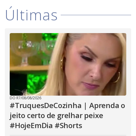
i
Últimas
d
e
o
DO R7
/
08/08/2026
#TruquesDeCozinha | Aprenda o
jeito certo de grelhar peixe
#HojeEmDia #Shorts