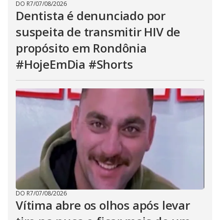
DO R7
/
07/08/2026
Dentista é denunciado por
suspeita de transmitir HIV de
propósito em Rondônia
#HojeEmDia #Shorts
DO R7
/
07/08/2026
Vítima abre os olhos após levar