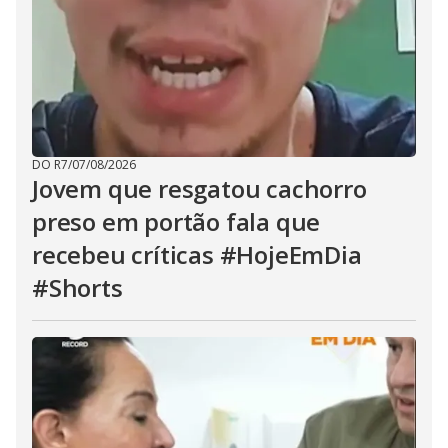
DO R7
/
07/08/2026
Jovem que resgatou cachorro
preso em portão fala que
recebeu críticas #HojeEmDia
#Shorts