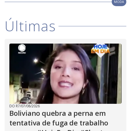
V
MODA
d
o
i
Últimas
d
e
o
DO R7
/
07/08/2026
Boliviano quebra a perna em
tentativa de fuga de trabalho