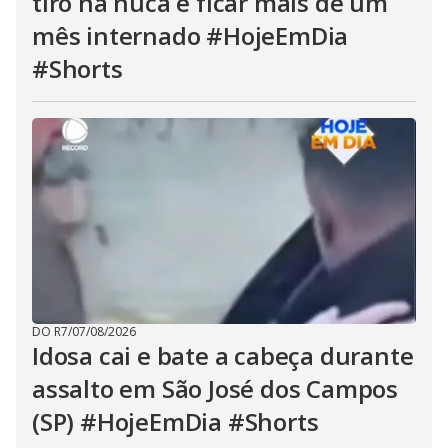
tiro na nuca e ficar mais de um
mês internado #HojeEmDia
#Shorts
DO R7
/
07/08/2026
Idosa cai e bate a cabeça durante
assalto em São José dos Campos
(SP) #HojeEmDia #Shorts