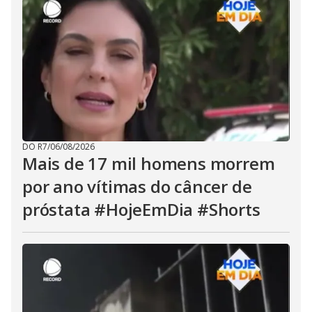
DO R7
/
06/08/2026
Mais de 17 mil homens morrem
por ano vítimas do câncer de
próstata #HojeEmDia #Shorts