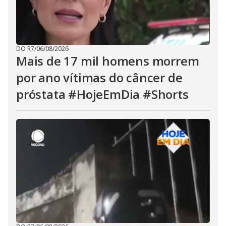
DO R7
/
06/08/2026
Mais de 17 mil homens morrem
por ano vítimas do câncer de
próstata #HojeEmDia #Shorts