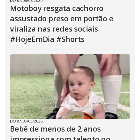
DO R7
/
06/08/2026
Motoboy resgata cachorro
assustado preso em portão e
viraliza nas redes sociais
#HojeEmDia #Shorts
DO R7
/
06/08/2026
Bebê de menos de 2 anos
impressiona com talento no