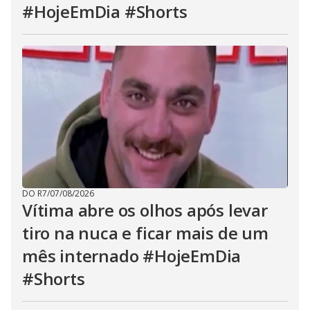
#HojeEmDia #Shorts
DO R7
/
07/08/2026
Vítima abre os olhos após levar
tiro na nuca e ficar mais de um
mês internado #HojeEmDia
#Shorts