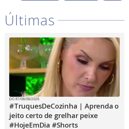
V
u
d
o
Últimas
i
d
e
o
DO R7
/
08/08/2026
#TruquesDeCozinha | Aprenda o
jeito certo de grelhar peixe
#HojeEmDia #Shorts