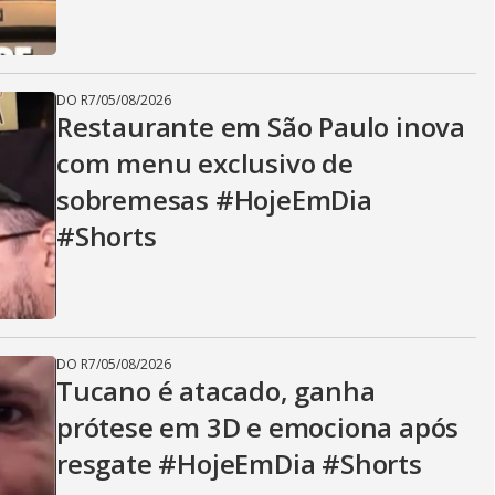
DO R7
/
05/08/2026
Restaurante em São Paulo inova
com menu exclusivo de
sobremesas #HojeEmDia
#Shorts
DO R7
/
05/08/2026
Tucano é atacado, ganha
prótese em 3D e emociona após
resgate #HojeEmDia #Shorts