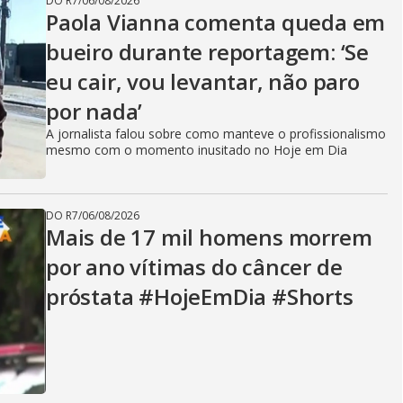
DO R7
/
06/08/2026
V
Paola Vianna comenta queda em
bueiro durante reportagem: ‘Se
eu cair, vou levantar, não paro
i
por nada’
A jornalista falou sobre como manteve o profissionalismo
d
mesmo com o momento inusitado no Hoje em Dia
DO R7
/
06/08/2026
e
Mais de 17 mil homens morrem
por ano vítimas do câncer de
próstata #HojeEmDia #Shorts
o