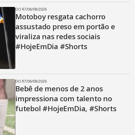
DO R7
/
06/08/2026
Motoboy resgata cachorro
assustado preso em portão e
viraliza nas redes sociais
#HojeEmDia #Shorts
DO R7
/
06/08/2026
Bebê de menos de 2 anos
impressiona com talento no
futebol #HojeEmDia, #Shorts