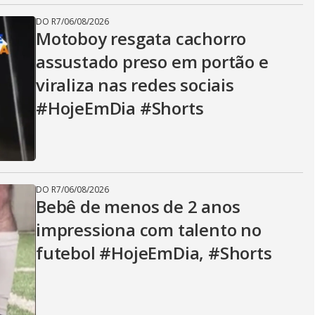
DO R7
/
06/08/2026
Motoboy resgata cachorro
assustado preso em portão e
viraliza nas redes sociais
#HojeEmDia #Shorts
DO R7
/
06/08/2026
Bebê de menos de 2 anos
impressiona com talento no
futebol #HojeEmDia, #Shorts