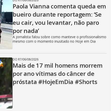
DO R7
/
06/08/2026
V
Paola Vianna comenta queda em
bueiro durante reportagem: ‘Se
eu cair, vou levantar, não paro
i
por nada’
A jornalista falou sobre como manteve o profissionalismo
d
mesmo com o momento inusitado no Hoje em Dia
DO R7
/
06/08/2026
e
Mais de 17 mil homens morrem
por ano vítimas do câncer de
próstata #HojeEmDia #Shorts
o