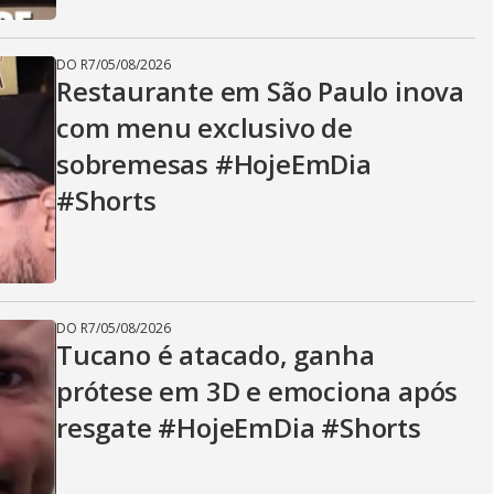
DO R7
/
05/08/2026
Restaurante em São Paulo inova
com menu exclusivo de
sobremesas #HojeEmDia
#Shorts
DO R7
/
05/08/2026
Tucano é atacado, ganha
prótese em 3D e emociona após
resgate #HojeEmDia #Shorts