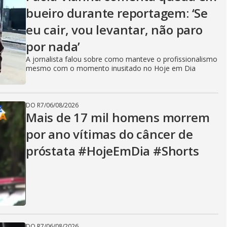
V
bueiro durante reportagem: ‘Se
eu cair, vou levantar, não paro
i
por nada’
A jornalista falou sobre como manteve o profissionalismo
d
mesmo com o momento inusitado no Hoje em Dia
DO R7
/
06/08/2026
e
Mais de 17 mil homens morrem
por ano vítimas do câncer de
próstata #HojeEmDia #Shorts
o
DO R7
/
06/08/2026