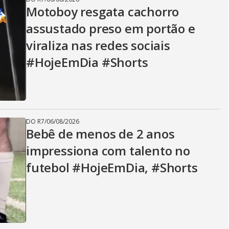
Motoboy resgata cachorro
assustado preso em portão e
viraliza nas redes sociais
#HojeEmDia #Shorts
DO R7
/
06/08/2026
Bebê de menos de 2 anos
impressiona com talento no
futebol #HojeEmDia, #Shorts