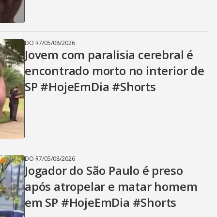
DO R7
/
05/08/2026
Jovem com paralisia cerebral é
encontrado morto no interior de
SP #HojeEmDia #Shorts
DO R7
/
05/08/2026
Jogador do São Paulo é preso
após atropelar e matar homem
em SP #HojeEmDia #Shorts