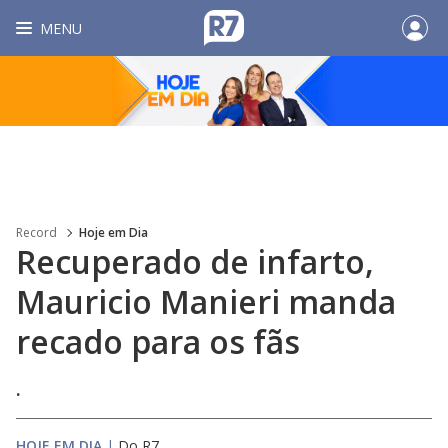
MENU
Record
Hoje em Dia
Recuperado de infarto,
Mauricio Manieri manda
recado para os fãs
.
HOJE EM DIA
|
Do R7