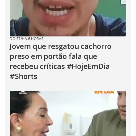
DO R7
/
HÁ 6 HORAS
Jovem que resgatou cachorro
preso em portão fala que
recebeu críticas #HojeEmDia
#Shorts