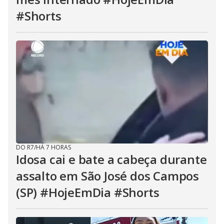
#Shorts
DO R7
/
HÁ 7 HORAS
Idosa cai e bate a cabeça durante
assalto em São José dos Campos
(SP) #HojeEmDia #Shorts