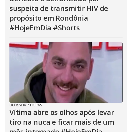
suspeita de transmitir HIV de
propósito em Rondônia
#HojeEmDia #Shorts
DO R7
/
HÁ 7 HORAS
Vítima abre os olhos após levar
tiro na nuca e ficar mais de um
mês internado #HojeEmDia