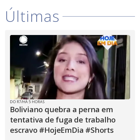
i
Últimas
d
e
o
DO R7
/
HÁ 5 HORAS
Boliviano quebra a perna em
tentativa de fuga de trabalho
escravo #HojeEmDia #Shorts