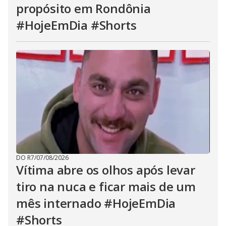
propósito em Rondônia
#HojeEmDia #Shorts
DO R7
/
07/08/2026
Vítima abre os olhos após levar
tiro na nuca e ficar mais de um
mês internado #HojeEmDia
#Shorts