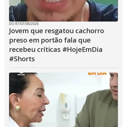
DO R7
/
07/08/2026
Jovem que resgatou cachorro
preso em portão fala que
recebeu críticas #HojeEmDia
#Shorts