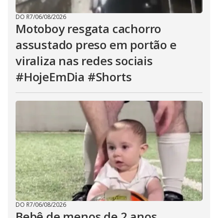
DO R7
/
06/08/2026
Motoboy resgata cachorro
assustado preso em portão e
viraliza nas redes sociais
#HojeEmDia #Shorts
DO R7
/
06/08/2026
Bebê de menos de 2 anos