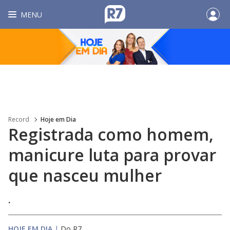
MENU
Record
Hoje em Dia
Registrada como homem,
manicure luta para provar
que nasceu mulher
.
HOJE EM DIA
|
Do R7