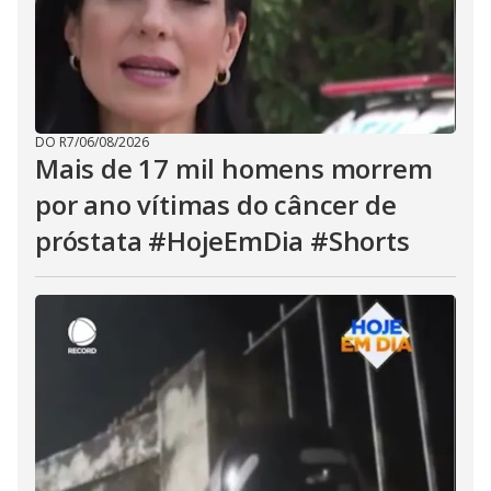
DO R7
/
06/08/2026
Mais de 17 mil homens morrem
por ano vítimas do câncer de
próstata #HojeEmDia #Shorts