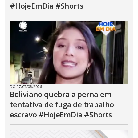
#HojeEmDia #Shorts
DO R7
/
07/08/2026
Boliviano quebra a perna em
tentativa de fuga de trabalho
escravo #HojeEmDia #Shorts