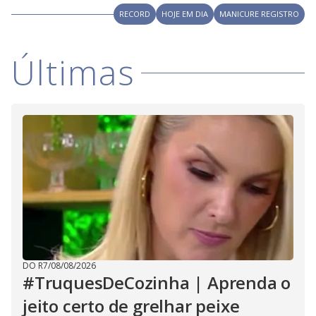
i
RECORD
HOJE EM DIA
MANICURE REGISTRO
d
Últimas
e
o
DO R7
/
08/08/2026
#TruquesDeCozinha | Aprenda o
jeito certo de grelhar peixe