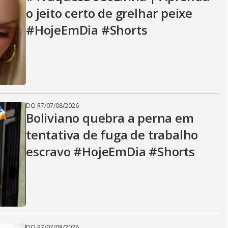
V
o jeito certo de grelhar peixe
#HojeEmDia #Shorts
i
d
DO R7
/
07/08/2026
e
Boliviano quebra a perna em
tentativa de fuga de trabalho
escravo #HojeEmDia #Shorts
o
DO R7
/
07/08/2026