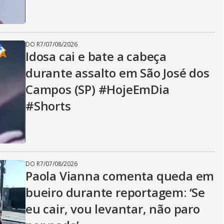
DO R7
/
07/08/2026
Idosa cai e bate a cabeça
durante assalto em São José dos
Campos (SP) #HojeEmDia
#Shorts
DO R7
/
07/08/2026
Paola Vianna comenta queda em
bueiro durante reportagem: ‘Se
eu cair, vou levantar, não paro