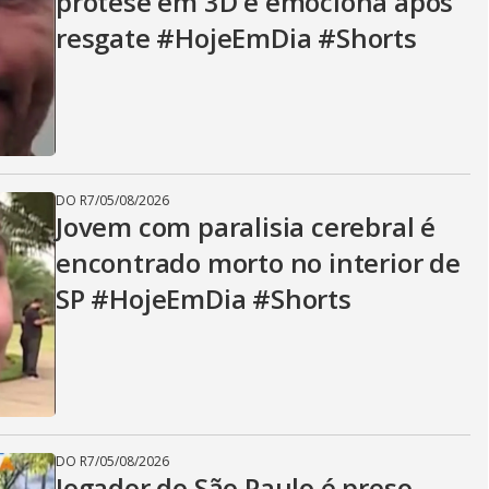
prótese em 3D e emociona após
resgate #HojeEmDia #Shorts
DO R7
/
05/08/2026
Jovem com paralisia cerebral é
encontrado morto no interior de
SP #HojeEmDia #Shorts
DO R7
/
05/08/2026
Jogador do São Paulo é preso