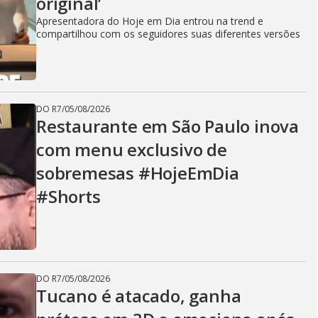
V
original’
Apresentadora do Hoje em Dia entrou na trend e
compartilhou com os seguidores suas diferentes versões
i
d
DO R7
/
05/08/2026
Restaurante em São Paulo inova
com menu exclusivo de
e
sobremesas #HojeEmDia
#Shorts
o
DO R7
/
05/08/2026
Tucano é atacado, ganha