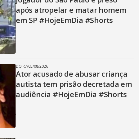
após atropelar e matar homem
em SP #HojeEmDia #Shorts
DO R7
/
05/08/2026
Ator acusado de abusar criança
autista tem prisão decretada em
audiência #HojeEmDia #Shorts