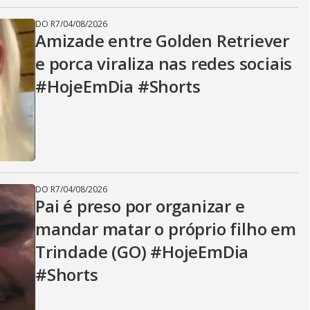
DO R7
/
04/08/2026
Amizade entre Golden Retriever
e porca viraliza nas redes sociais
#HojeEmDia #Shorts
DO R7
/
04/08/2026
Pai é preso por organizar e
mandar matar o próprio filho em
Trindade (GO) #HojeEmDia
#Shorts