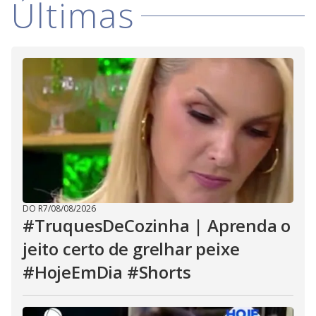
Últimas
i
d
e
o
DO R7
/
08/08/2026
#TruquesDeCozinha | Aprenda o
jeito certo de grelhar peixe
#HojeEmDia #Shorts