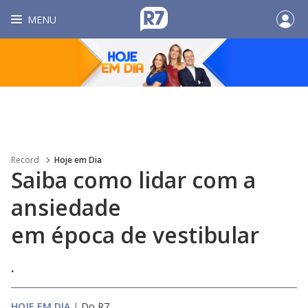
MENU
Record
Hoje em Dia
Saiba como lidar com a
ansiedade
em época de vestibular
.
HOJE EM DIA
|
Do R7