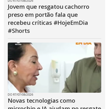
DO R7
/
07/08/2026
Jovem que resgatou cachorro
preso em portão fala que
recebeu críticas #HojeEmDia
#Shorts
DO R7
/
07/08/2026
Novas tecnologias como
microchip e IA ajudam no resgate