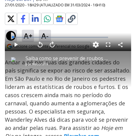
27/01/2020 - 18H29
(ATUALIZADO EM
31/03/2024 - 16H10
)
A+
A-
L
o
a
Adicione como fonte preferencial no Google
d
C
P
V
A
P
F
e
o
l
o
v
u
Opens in new window
d
m
a
l
a
l
:
Saiba como se prevenir de roubos e furtos ao andar a pé nas ruas
p
y
t
n
l
1
Andar a pé nas ruas das grandes cidades do
a
a
ç
s
.
por
RecordTV
r
r
a
c
8
t
1
r
l
r
1
país significa se expor ao risco de ser assaltado.
i
0
1
e
%
l
s
0
e
h
Em São Paulo e no Rio de Janeiro os pedestres
e
s
n
a
g
e
r
u
g
lideram as estatísticas de roubos e furtos. E os
n
u
a
d
n
o
d
casos crescem ainda mais no período do
s
o
s
carnaval, quando aumenta a aglomerações de
y
pessoas. O especialista em segurança,
Wanderley Alves dá dicas para você se prevenir
M
V
u
d
ao andar pelas ruas. Para assistir ao
Hoje em
o