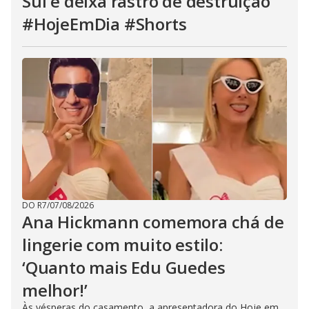
Sul e deixa rastro de destruição
#HojeEmDia #Shorts
DO R7
/
07/08/2026
Ana Hickmann comemora chá de
lingerie com muito estilo:
‘Quanto mais Edu Guedes
melhor!’
Às vésperas do casamento, a apresentadora do Hoje em