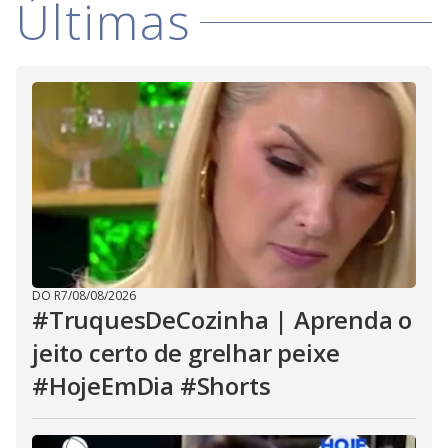
Últimas
i
d
e
o
DO R7
/
08/08/2026
#TruquesDeCozinha | Aprenda o
jeito certo de grelhar peixe
#HojeEmDia #Shorts