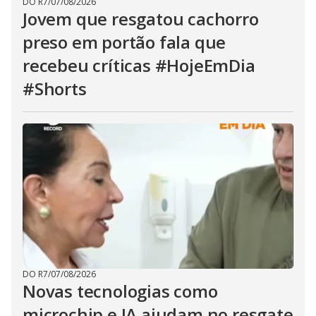
DO R7
/
07/08/2026
Jovem que resgatou cachorro
preso em portão fala que
recebeu críticas #HojeEmDia
#Shorts
DO R7
/
07/08/2026
Novas tecnologias como
microchip e IA ajudam no resgate