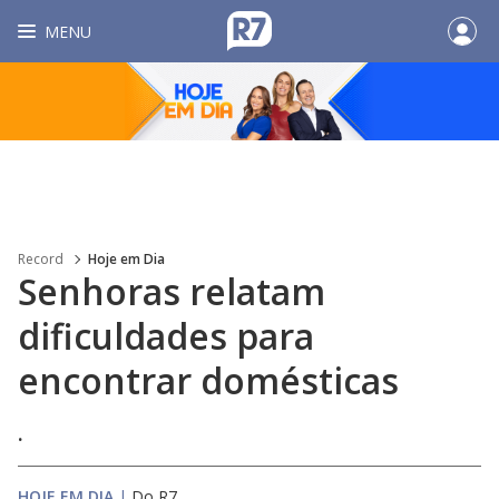
MENU
Record
Hoje em Dia
Senhoras relatam
dificuldades para
encontrar domésticas
.
HOJE EM DIA
|
Do R7