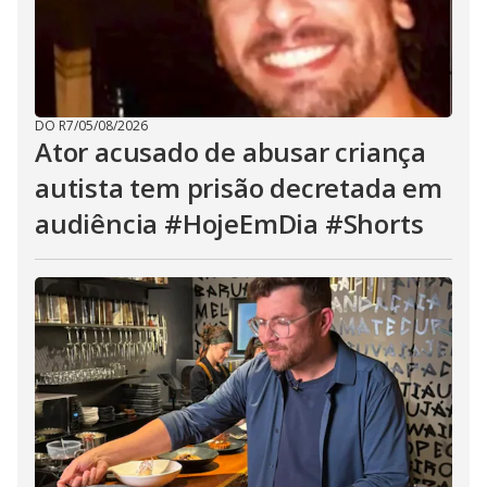
DO R7
/
05/08/2026
Ator acusado de abusar criança
autista tem prisão decretada em
audiência #HojeEmDia #Shorts