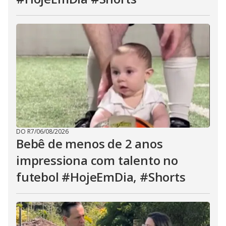
DO R7
/
06/08/2026
Bebê de menos de 2 anos
impressiona com talento no
futebol #HojeEmDia, #Shorts