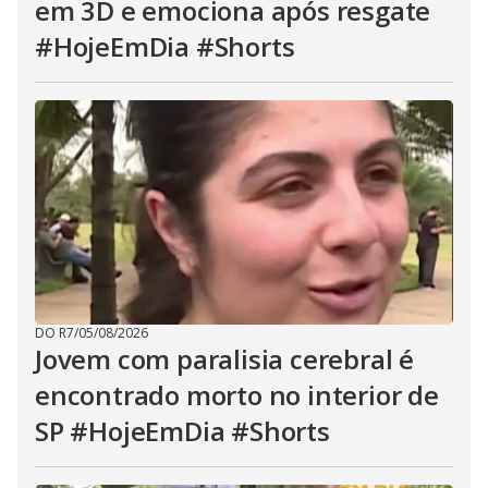
em 3D e emociona após resgate
#HojeEmDia #Shorts
DO R7
/
05/08/2026
Jovem com paralisia cerebral é
encontrado morto no interior de
SP #HojeEmDia #Shorts