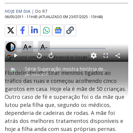
HOJE EM DIA
|
Do R7
06/05/2011 - 11H45
(ATUALIZADO EM
23/07/2025 - 15H48
)
A+
A-
L
o
a
Adicione como fonte preferencial no Google
d
C
P
V
A
P
F
e
o
l
o
v
u
Opens in new window
d
m
a
l
a
l
:
Série Superação mostra história de mãe que tirou crianças das drogas nas favelas do Rio
p
y
t
n
l
1
Flordelis decidiu tirar meninos ligados ao
a
a
ç
s
.
por
RecordTV
r
r
a
c
9
t
1
r
l
r
0
tráfico das ruas e começou acolhendo cinco
i
0
1
e
%
l
s
0
e
h
garotos em casa. Hoje ela é mãe de 50 crianças.
e
s
n
a
g
e
r
u
g
Outro caso de fé e superação foi o da mãe que
n
u
a
d
n
o
d
lutou pela filha que, segundo os médicos,
s
o
s
dependeria de cadeiras de rodas. A mãe foi
y
atrás dos melhores tratamentos disponíveis e
hoje a filha anda com suas próprias pernas.
M
u