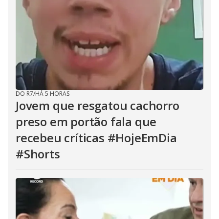
DO R7
/
HÁ 5 HORAS
Jovem que resgatou cachorro
preso em portão fala que
recebeu críticas #HojeEmDia
#Shorts