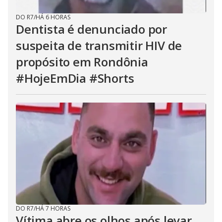
DO R7
/
HÁ 6 HORAS
Dentista é denunciado por
suspeita de transmitir HIV de
propósito em Rondônia
#HojeEmDia #Shorts
DO R7
/
HÁ 7 HORAS
Vítima abre os olhos após levar