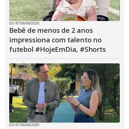
DO R7
/
06/08/2026
Bebê de menos de 2 anos
impressiona com talento no
futebol #HojeEmDia, #Shorts
DO R7
/
06/08/2026