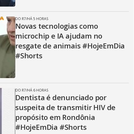
DO R7
/
HÁ 5 HORAS
Novas tecnologias como
microchip e IA ajudam no
resgate de animais #HojeEmDia
#Shorts
DO R7
/
HÁ 6 HORAS
Dentista é denunciado por
suspeita de transmitir HIV de
propósito em Rondônia
#HojeEmDia #Shorts