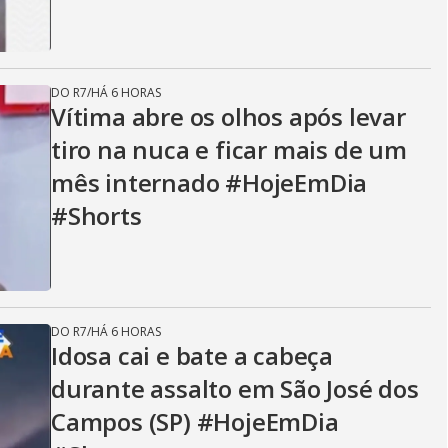
DO R7
/
HÁ 6 HORAS
Vítima abre os olhos após levar
tiro na nuca e ficar mais de um
mês internado #HojeEmDia
#Shorts
DO R7
/
HÁ 6 HORAS
Idosa cai e bate a cabeça
durante assalto em São José dos
Campos (SP) #HojeEmDia