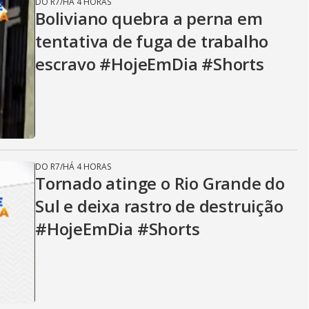
V
DO R7
/
HÁ 4 HORAS
Boliviano quebra a perna em
tentativa de fuga de trabalho
i
escravo #HojeEmDia #Shorts
d
e
DO R7
/
HÁ 4 HORAS
Tornado atinge o Rio Grande do
Sul e deixa rastro de destruição
o
#HojeEmDia #Shorts