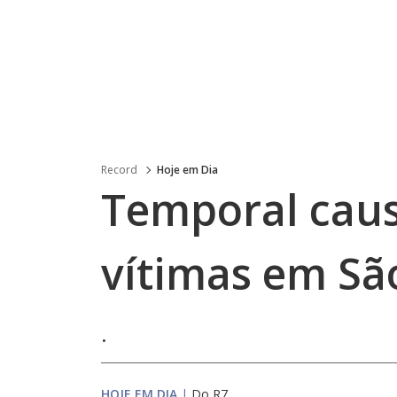
Record
Hoje em Dia
Temporal caus
vítimas em Sã
.
HOJE EM DIA
|
Do R7