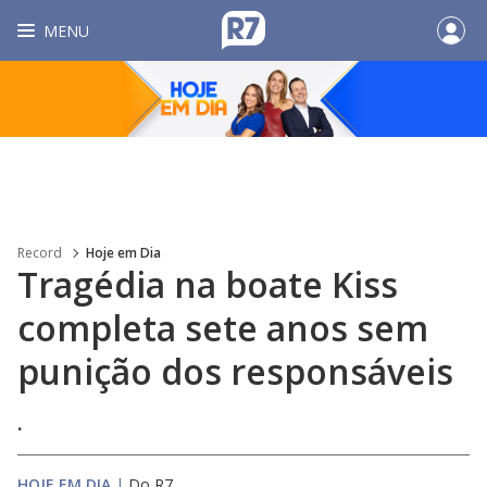
MENU
Record
Hoje em Dia
Tragédia na boate Kiss
completa sete anos sem
punição dos responsáveis
.
HOJE EM DIA
|
Do R7