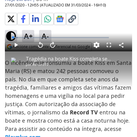
27/01/2020 - 12H55
(ATUALIZADO EM
31/03/2024 - 16H10
)
A+
A-
L
o
a
Adicione como fonte preferencial no Google
d
C
P
V
A
P
F
e
o
l
o
v
u
Opens in new window
d
m
a
l
a
l
:
Tragédia na boate Kiss completa sete anos sem punição dos responsáveis
p
y
t
n
l
4
O incêndio que consumiu a boate Kiss em Santa
a
a
ç
s
.
por
RecordTV
r
r
a
c
9
t
1
r
l
r
4
Maria (RS) e matou 242 pessoas comoveu o
i
0
1
e
%
l
s
0
e
h
país. No dia em que completa sete anos da
e
s
n
a
g
e
r
u
g
tragédia, familiares e amigos das vítimas fazem
n
u
a
d
n
o
d
homenagens e uma vigília no local para pedir
s
o
s
justiça. Com autorização da associação de
y
vítimas, o jornalismo da
Record TV
entrou na
boate e mostra como está a casa noturna hoje.
M
V
u
d
Para assistir ao conteúdo na íntegra, acesse
o