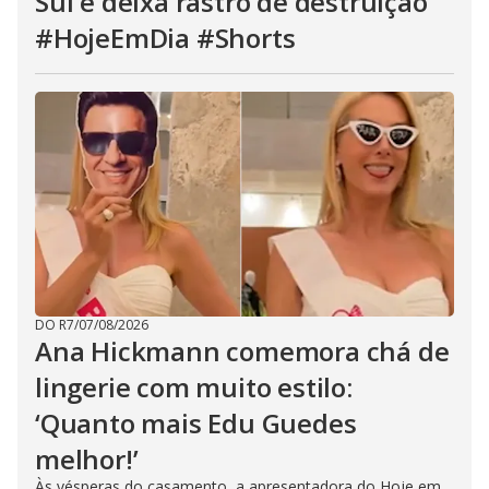
Sul e deixa rastro de destruição
#HojeEmDia #Shorts
DO R7
/
07/08/2026
Ana Hickmann comemora chá de
lingerie com muito estilo:
‘Quanto mais Edu Guedes
melhor!’
Às vésperas do casamento, a apresentadora do Hoje em