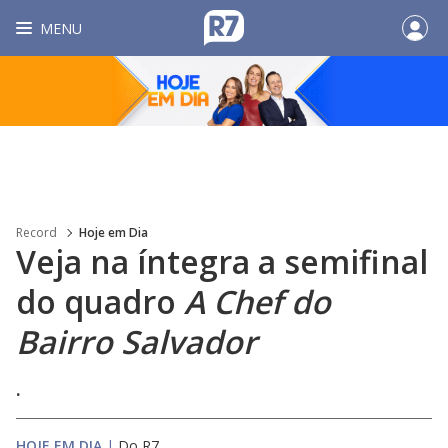
MENU
Record
Hoje em Dia
Veja na íntegra a semifinal
do quadro
A Chef do
Bairro Salvador
.
HOJE EM DIA
|
Do R7