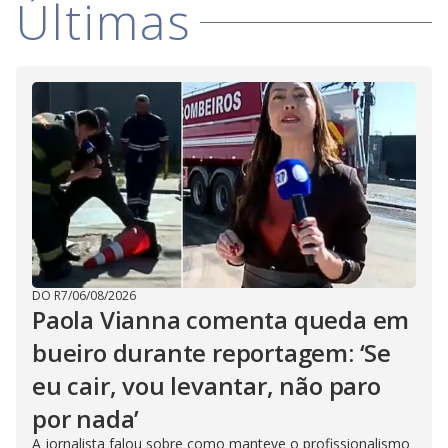
Últimas
i
d
e
o
DO R7
/
06/08/2026
Paola Vianna comenta queda em
bueiro durante reportagem: ‘Se
eu cair, vou levantar, não paro
por nada’
A jornalista falou sobre como manteve o profissionalismo