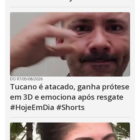
DO R7
/
05/08/2026
Tucano é atacado, ganha prótese
em 3D e emociona após resgate
#HojeEmDia #Shorts