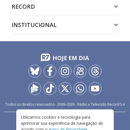
RECORD
INSTITUCIONAL
HOJE EM DIA
Todos os direitos reservados - 2009-
2026
- Rádio e Televisão Record S.A
Utilizamos cookies e tecnologia para
CARREIRA
FALE CONOSCO
PRIVACIDADE
aprimorar sua experiência de navegação de
TERMOS E CONDIÇÕES DE USO
acordo com o
Aviso de Privacidade
.